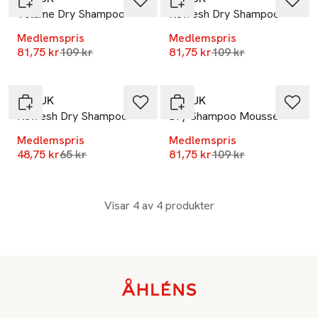
Volume Dry Shampoo
Refresh Dry Shampoo
Medlemspris
Medlemspris
Lägsta pris 30 dagar
Lägsta pris 30 dagar
81,75 kr
109 kr
81,75 kr
109 kr
-25%
-25%
MJUUK
MJUUK
Refresh Dry Shampoo
Dry Shampoo Mousse
Medlemspris
Medlemspris
Lägsta pris 30 dagar
Lägsta pris 30 dagar
48,75 kr
65 kr
81,75 kr
109 kr
Visar 4 av 4 produkter
Sidfot