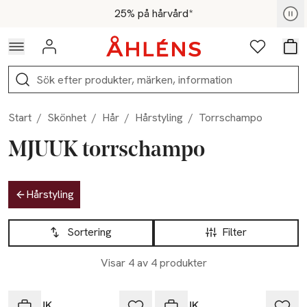
Hoppa till navigationsmenyn
Hoppa till innehåll
Hoppa till sidfot
För medlemmar - Shoppa nu
25% på hårvård*
Logga in
Favoriter
Var
Sök
Start
/
Skönhet
/
Hår
/
Hårstyling
/
Torrschampo
MJUUK torrschampo
Hoppa till produktsidan
Hårstyling
Hoppa till produktsidan
Lista över produkter
Sortering
Filter
Visar 4 av 4 produkter
-25%
-25%
MJUUK
MJUUK