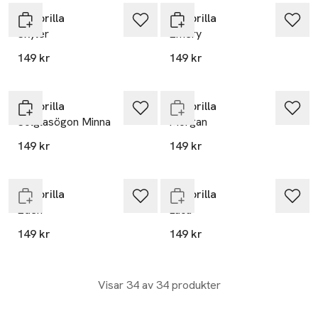
Minibrilla
Minibrilla
Skyler
Emery
149 kr
149 kr
Slut i lager
Minibrilla
Minibrilla
Solglasögon Minna
Morgan
149 kr
149 kr
Slut i lager
Slut i lager
Minibrilla
Minibrilla
Eden
Luca
149 kr
149 kr
Visar 34 av 34 produkter