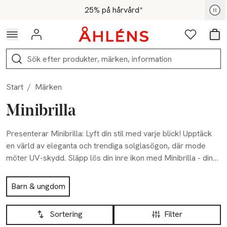
Hoppa till navigationsmenyn
Hoppa till innehåll
Hoppa till sidfot
För medlemmar - Shoppa nu
25% på hårvård*
Logga in
Favoriter
Var
Sök
Start
/
Märken
Minibrilla
Presenterar Minibrilla: Lyft din stil med varje blick! Upptäck
en värld av eleganta och trendiga solglasögon, där mode
möter UV-skydd. Släpp lös din inre ikon med Minibrilla - din
ultimata accessoar för soliga dagar.
Hoppa till produktsidan
Barn & ungdom
Hoppa till produktsidan
Lista över produkter
Sortering
Filter