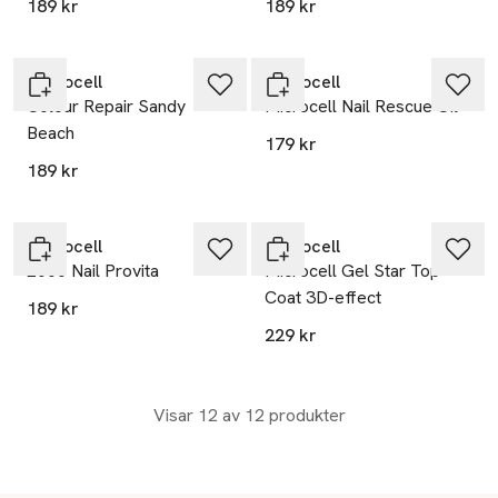
189 kr
189 kr
Microcell
Microcell
Colour Repair Sandy
Microcell Nail Rescue Oil
Beach
179 kr
189 kr
Microcell
Microcell
2000 Nail Provita
Microcell Gel Star Top
Coat 3D-effect
189 kr
229 kr
Visar 12 av 12 produkter