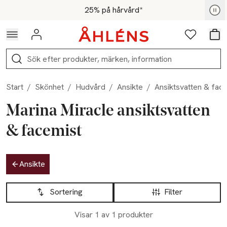
Hoppa till navigationsmenyn
Hoppa till innehåll
Hoppa till sidfot
För medlemmar - Shoppa nu
25% på hårvård*
Logga in
Favoriter
Var
Sök
Start
/
Skönhet
/
Hudvård
/
Ansikte
/
Ansiktsvatten & fac
Marina Miracle ansiktsvatten
& facemist
Hoppa till produktsidan
Ansikte
Hoppa till produktsidan
Lista över produkter
Sortering
Filter
Visar 1 av 1 produkter