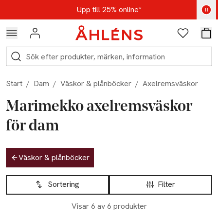
Hoppa till navigationsmenyn
Hoppa till innehåll
Hoppa till sidfot
Kod: AUG25 - Shoppa nu
Upp till 25% online*
Logga in
Favoriter
Var
Sök
Start
/
Dam
/
Väskor & plånböcker
/
Axelremsväskor
Marimekko axelremsväskor
för dam
Hoppa till produktsidan
Väskor & plånböcker
Hoppa till produktsidan
Lista över produkter
Sortering
Filter
Visar 6 av 6 produkter