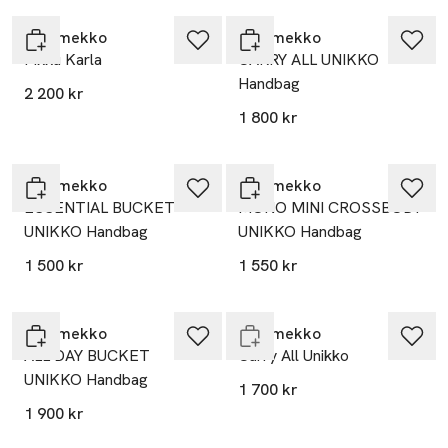
Marimekko
Marimekko
Pikku Karla
CARRY ALL UNIKKO
Handbag
2 200 kr
1 800 kr
Marimekko
Marimekko
ESSENTIAL BUCKET
MONO MINI CROSSBODY
UNIKKO Handbag
UNIKKO Handbag
1 500 kr
1 550 kr
Slut i lager
Marimekko
Marimekko
ALL DAY BUCKET
Carry All Unikko
UNIKKO Handbag
1 700 kr
1 900 kr