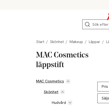
Hoppa till produktnavigation
Hoppa till innehåll
Hoppa till sidfot
Sök
Start
/
Skönhet
/
Makeup
/
Läppar
/
L
MAC Cosmetics
läppstift
MAC Cosmetics
Hoppa till produktsidan
Hoppa t
Lista ö
Pris
Skönhet
Sälj
Hudvård