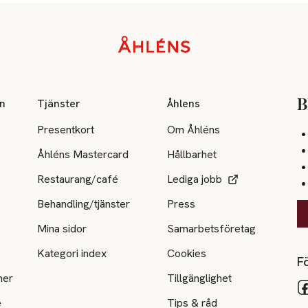
on
Tjänster
Åhlens
B
Presentkort
Om Åhléns
Åhléns Mastercard
Hållbarhet
Restaurang/café
Lediga jobb
Behandling/tjänster
Press
Mina sidor
Samarbetsföretag
Kategori index
Cookies
Fö
ner
Tillgänglighet
e
Tips & råd