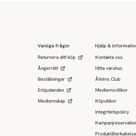
Sidfot
Vanliga frågor
Hjälp & informati
Returnera ditt köp
Kontakta oss
Ångerrätt
Hitta varuhus
Beställningar
Åhléns Club
Erbjudanden
Medlemsvillkor
Medlemskap
Köpvillkor
Integritetspolicy
Kampanjreservatio
Produktåterkallels