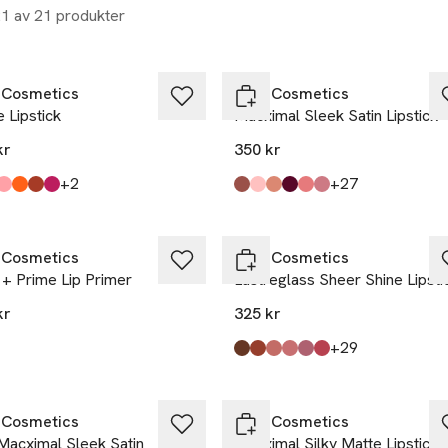
21 av 21 produkter
Cosmetics
MAC Cosmetics
 Lipstick
Macximal Sleek Satin Lipstick
kr
350 kr
till
till
+2
+27
kten finns i färgerna:
Frost)
hell (Frost)
 (Frost)
 (Frost)
ost)
ork Apple (Frost)
,
,
,
,
,
,
Produkten finns i färgerna:
Blankety
Crème Cup
Crème D'nude
Rebel
Grapefruit Pucker
Pink Peppermint
,
,
,
,
,
,
Cosmetics
MAC Cosmetics
 + Prime Lip Primer
Lustreglass Sheer Shine Lipsti
kr
325 kr
till
+29
Produkten finns i färgerna:
I Deserve This
Work Crush
Well, Well, Well!
Sellout
Syrup
Pigment Of Your Imagination
,
,
,
,
,
,
Cosmetics
MAC Cosmetics
Macximal Sleek Satin
Macximal Silky Matte Lipstick