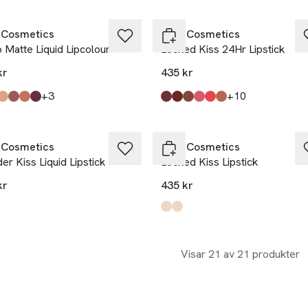
Cosmetics
MAC Cosmetics
 Matte Liquid Lipcolour
Locked Kiss 24Hr Lipstick
kr
435 kr
till
till
+3
+10
kten finns i färgerna:
e The Standout
e With Me
 Spice
ed With Brandy
 & Roses
 Drama
,
,
,
,
,
,
Produkten finns i färgerna:
Vixen
Vicious
Posh
Connoisseur
Gutsy
Meticulous
,
,
,
,
,
,
Cosmetics
MAC Cosmetics
r Kiss Liquid Lipstick
Locked Kiss Lipstick
kr
435 kr
Produkten finns i färgerna:
Renegade
Rein
,
,
Visar 21 av 21 produkter