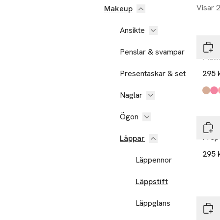
Visar 
Makeup
Ansikte
MAC 
Penslar & svampar
Matte
Presentaskar & set
295 
Naglar
Produ
Gel (
Bombs
Angel
CB 96
O (Fr
New Y
Ögon
MAC 
Prep
Läppar
295 
Läppennor
Läppstift
Läppglans
MAC 
Mini 