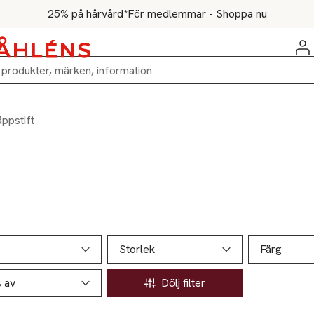
25% på hårvård*
För medlemmar - Shoppa nu
äppstift
ill produktsidan
ver produkter
Storlek
Färg
s av
Dölj filter