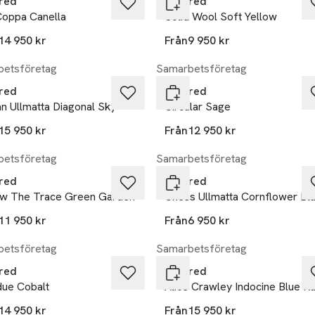
red
Layered
Coppa Canella
Solid Wool Soft Yellow
14 950 kr
Från
9 950 kr
etsföretag
Samarbetsföretag
red
Layered
n Ullmatta Diagonal Sky
Circular Sage
15 950 kr
Från
12 950 kr
etsföretag
Samarbetsföretag
red
Layered
ow The Trace Green Garden
Chess Ullmatta Cornflower Bl
11 950 kr
Från
6 950 kr
etsföretag
Samarbetsföretag
red
Layered
due Cobalt
Alice Crawley Indocine Blue R
14 950 kr
Från
15 950 kr