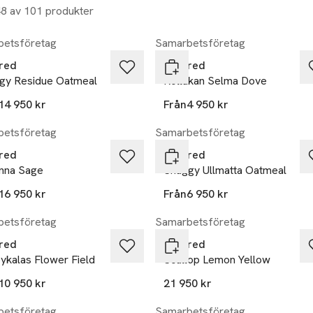
48 av 101 produkter
etsföretag
Samarbetsföretag
red
Layered
gy Residue Oatmeal
Rollakan Selma Dove
14 950 kr
Från
4 950 kr
etsföretag
Samarbetsföretag
red
Layered
nna Sage
Shaggy Ullmatta Oatmeal
16 950 kr
Från
6 950 kr
etsföretag
Samarbetsföretag
red
Layered
ykalas Flower Field
Scallop Lemon Yellow
10 950 kr
21 950 kr
etsföretag
Samarbetsföretag