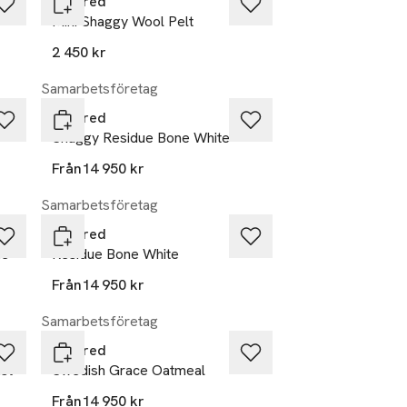
Layered
Mini Shaggy Wool Pelt
2 450 kr
Samarbetsföretag
Layered
Shaggy Residue Bone White
Från
14 950 kr
Samarbetsföretag
Layered
ue
Residue Bone White
Från
14 950 kr
Samarbetsföretag
Layered
ust
Swedish Grace Oatmeal
Från
14 950 kr