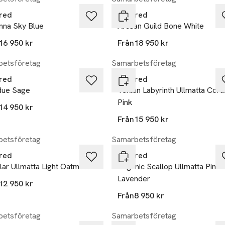
red
Layered
nna Sky Blue
Artisan Guild Bone White
16 950 kr
Från
18 950 kr
etsföretag
Samarbetsföretag
red
Layered
due Sage
Teklan Labyrinth Ullmatta Cora
Pink
14 950 kr
Från
15 950 kr
etsföretag
Samarbetsföretag
red
Layered
lar Ullmatta Light Oatmeal
Organic Scallop Ullmatta Pink
Lavender
12 950 kr
Från
8 950 kr
etsföretag
Samarbetsföretag