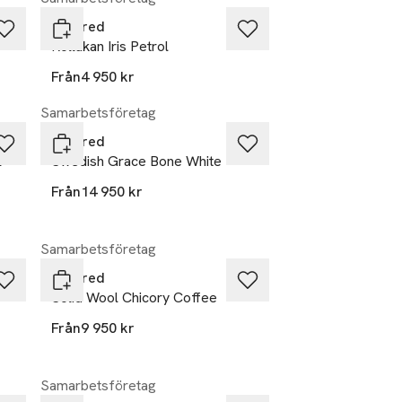
Layered
Rollakan Iris Petrol
Från
4 950 kr
Samarbetsföretag
Layered
l
Swedish Grace Bone White
Från
14 950 kr
Samarbetsföretag
Layered
Solid Wool Chicory Coffee
Från
9 950 kr
Samarbetsföretag