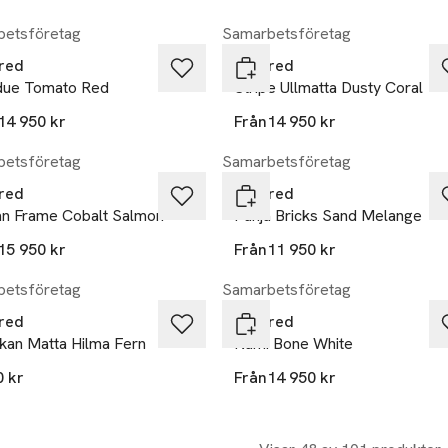
etsföretag
Samarbetsföretag
red
Layered
due Tomato Red
Stripe Ullmatta Dusty Coral
14 950 kr
Från
14 950 kr
etsföretag
Samarbetsföretag
red
Layered
an Frame Cobalt Salmon
Punja Bricks Sand Melange
15 950 kr
Från
11 950 kr
etsföretag
Samarbetsföretag
red
Layered
kan Matta Hilma Fern
Nami Bone White
0 kr
Från
14 950 kr