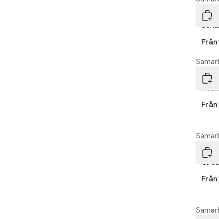
Laye
Joha
Från
Samarb
Laye
Resi
Från
Samarb
Laye
Circu
Från
Samarb