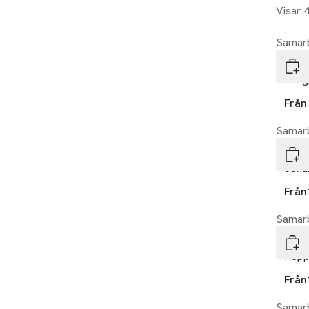
Visar 
Samarb
Laye
Shag
Från
Samarb
Laye
Joha
Från
Samarb
Laye
Popp
Från
Samarb