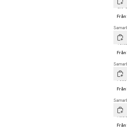
Laye
Gio 
Från
Samarb
Laye
Tekla
Från
Samarb
Laye
Foll
Från
Samarb
Laye
Resi
Från