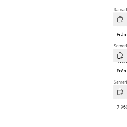
Samarb
Laye
Resi
Från
Samarb
Laye
Tekl
Från
Samarb
Laye
Rölla
7 95