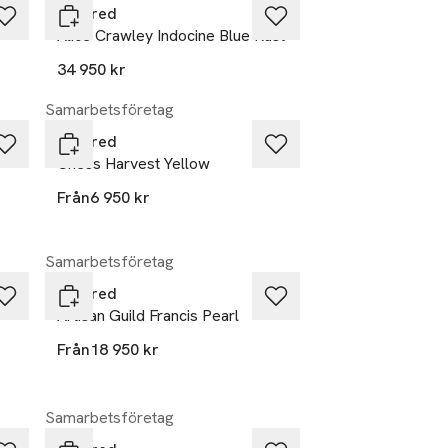
Layered
Alice Crawley Indocine Blue Rust
34 950 kr
Samarbetsföretag
Layered
Chess Harvest Yellow
Från
6 950 kr
Samarbetsföretag
Layered
Artisan Guild Francis Pearl
Från
18 950 kr
Samarbetsföretag