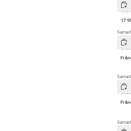
Laye
Scan
17 9
Samarb
Laye
Ches
Från
Samarb
Laye
Ches
Från
Samarb