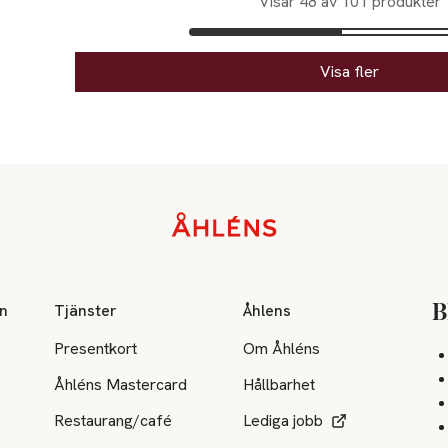
Visar 48 av 101 produkter
Visa fler
on
Tjänster
Åhlens
B
Presentkort
Om Åhléns
Åhléns Mastercard
Hållbarhet
Restaurang/café
Lediga jobb