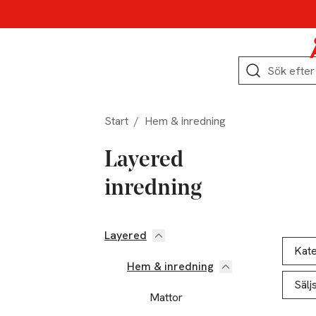
Hoppa till produktnavigation
Hoppa till innehåll
Hoppa till sidfot
Sök
Start
/
Hem & inredning
Layered
inredning
Layered
Hoppa till produktsidan
Hoppa t
Lista ö
Kate
Hem & inredning
Sälj
Mattor