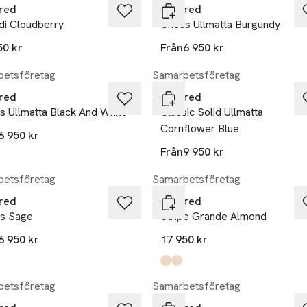
red
Layered
di Cloudberry
Chess Ullmatta Burgundy
50 kr
Från
6 950 kr
etsföretag
Samarbetsföretag
red
Layered
s Ullmatta Black And White
Classic Solid Ullmatta
Cornflower Blue
6 950 kr
Från
9 950 kr
etsföretag
Samarbetsföretag
red
Layered
s Sage
Stripe Grande Almond
6 950 kr
17 950 kr
Produkten finns i färgerna:
Almond
almond
,
,
etsföretag
Samarbetsföretag