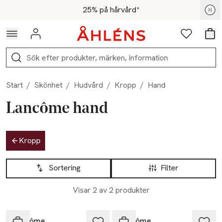
Hoppa till navigationsmenyn
Hoppa till innehåll
Hoppa till sidfot
För medlemmar - Shoppa nu
25% på hårvård*
Logga in
Favoriter
Var
Sök
Start
/
Skönhet
/
Hudvård
/
Kropp
/
Hand
Lancôme hand
Hoppa till produktsidan
Kropp
Hoppa till produktsidan
Lista över produkter
Sortering
Filter
Visar 2 av 2 produkter
Lancôme
Lancôme