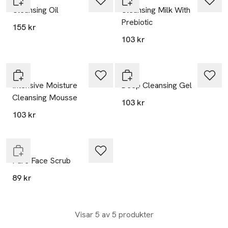
Cleansing Oil
Cleansing Milk With
Prebiotic
155 kr
103 kr
L300
L300
Intensive Moisture
Deep Cleansing Gel
Cleansing Mousse
103 kr
103 kr
Endast i varuhus
L300
Pure Face Scrub
89 kr
Visar 5 av 5 produkter