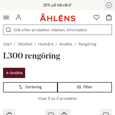
Hoppa till navigationsmenyn
Hoppa till innehåll
Hoppa till sidfot
För medlemmar - Shoppa nu
25% på hårvård*
Logga in
Favoriter
Var
Sök
Start
/
Skönhet
/
Hudvård
/
Ansikte
/
Rengöring
L300 rengöring
Hoppa till produktsidan
Ansikte
Hoppa till produktsidan
Lista över produkter
Sortering
Filter
Visar 5 av 5 produkter
L300
L300