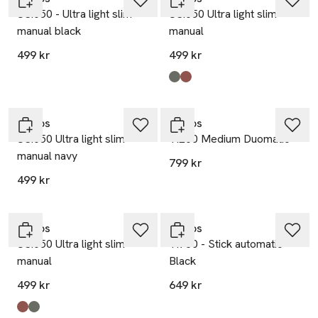
US.050 - Ultra light slim
US.050 Ultra light slim
manual black
manual
499 kr
499 kr
Produkten finns i färgerna:
Mosaic Agave
Cider
,
,
Knirps
Knirps
US.050 Ultra light slim
T.200 Medium Duomatic
manual navy
799 kr
499 kr
Knirps
Knirps
US.050 Ultra light slim
T.760 - Stick automatic
manual
Black
499 kr
649 kr
Produkten finns i färgerna:
Cider
Mosaic Agave
,
,