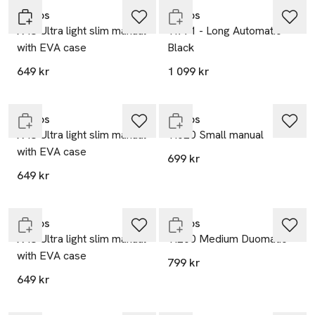
Knirps
Knirps
X4U Ultra light slim manual
T.771 - Long Automatic
with EVA case
Black
649 kr
1 099 kr
Slut i lager
Slut i lager
Knirps
Knirps
X4U Ultra light slim manual
T.020 Small manual
with EVA case
699 kr
649 kr
Slut i lager
Slut i lager
Knirps
Knirps
X4U Ultra light slim manual
T.200 Medium Duomatic
with EVA case
799 kr
649 kr
Slut i lager
Endast i varuhus