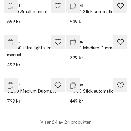
Knirps
Knirps
T.020 Small manual
T.760 Stick automatic
699 kr
649 kr
Slut i lager
Slut i lager
Knirps
Knirps
US.050 Ultra light slim
T.200 Medium Duomatic
manual
799 kr
499 kr
Slut i lager
Slut i lager
Knirps
Knirps
T.200 Medium Duomatic
T.760 Stick automatic
799 kr
449 kr
Visar 24 av 24 produkter