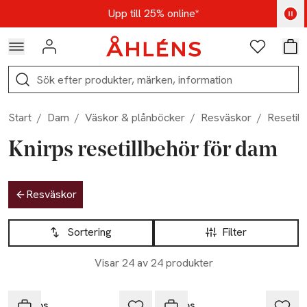
Hoppa till navigationsmenyn
Hoppa till innehåll
Hoppa till sidfot
Kod: AUG25 - Shoppa nu
Upp till 25% online*
Logga in
Favoriter
Var
Sök
Start
/
Dam
/
Väskor & plånböcker
/
Resväskor
/
Resetill
Knirps resetillbehör för dam
Hoppa till produktsidan
Resväskor
Hoppa till produktsidan
Lista över produkter
Sortering
Filter
Visar 24 av 24 produkter
Knirps
Knirps