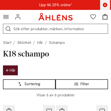
Hoppa till navigationsmenyn
Hoppa till innehåll
Hoppa till sidfot
Kod: AUG25 - Shoppa nu
Upp till 25% online*
Logga in
Favoriter
Var
Sök
Start
/
Skönhet
/
Hår
/
Schampo
K18 schampo
Hoppa till produktsidan
Hår
Hoppa till produktsidan
Lista över produkter
Sortering
Filter
Visar 6 av 6 produkter
K18
K18