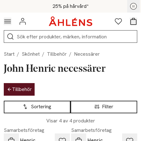
Hoppa till navigationsmenyn
Hoppa till innehåll
Hoppa till sidfot
För medlemmar - Shoppa nu
25% på hårvård*
Logga in
Favoriter
Var
Sök
Start
/
Skönhet
/
Tillbehör
/
Necessärer
John Henric necessärer
Hoppa till produktsidan
Tillbehör
Hoppa till produktsidan
Lista över produkter
Sortering
Filter
Visar 4 av 4 produkter
Samarbetsföretag
Samarbetsföretag
John Henric
John Henric