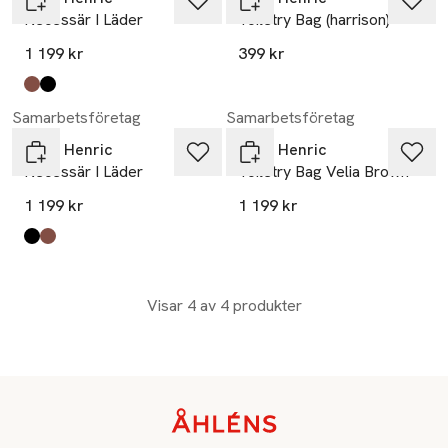
Necessär I Läder
Toiletry Bag (harrison)
1 199 kr
399 kr
Produkten finns i färgerna:
chestnut
black
,
,
Samarbetsföretag
Samarbetsföretag
John Henric
John Henric
Necessär I Läder
Toiletry Bag Velia Brown
1 199 kr
1 199 kr
Produkten finns i färgerna:
black
chestnut
,
,
Visar 4 av 4 produkter
Sidfot