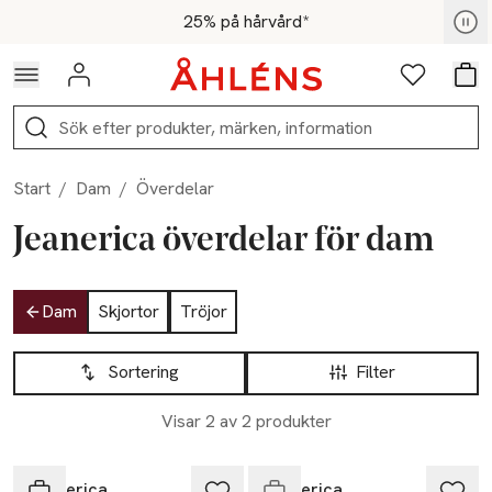
Hoppa till navigationsmenyn
Hoppa till innehåll
Hoppa till sidfot
För medlemmar - Shoppa nu
25% på hårvård*
Logga in
Favoriter
Var
Sök
Start
/
Dam
/
Överdelar
Jeanerica överdelar för dam
Hoppa till produktsidan
Dam
Skjortor
Tröjor
Hoppa till produktsidan
Lista över produkter
Sortering
Filter
Nyhet
Visar 2 av 2 produkter
Slut i lager
Jeanerica
Jeanerica