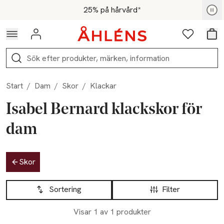
Hoppa till navigationsmenyn
Hoppa till innehåll
Hoppa till sidfot
För medlemmar - Shoppa nu
25% på hårvård*
Logga in
Favoriter
Var
Sök
Start
/
Dam
/
Skor
/
Klackar
Isabel Bernard klackskor för
dam
Hoppa till produktsidan
Skor
Hoppa till produktsidan
Lista över produkter
Sortering
Filter
Visar 1 av 1 produkter