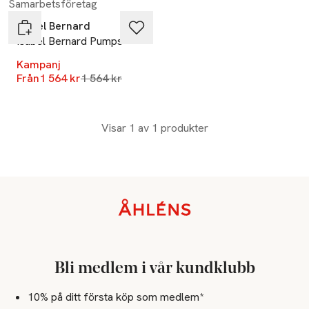
Samarbetsföretag
Isabel Bernard
Isabel Bernard Pumps
Kampanj
Lägsta pris 30 dagar
Från
1 564 kr
1 564 kr
Visar 1 av 1 produkter
Sidfot
Bli medlem i vår kundklubb
10% på ditt första köp som medlem*