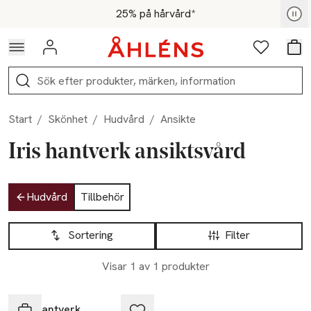
Hoppa till navigationsmenyn
Hoppa till innehåll
Hoppa till sidfot
För medlemmar - Shoppa nu
25% på hårvård*
Logga in
Favoriter
Var
Sök
Start
/
Skönhet
/
Hudvård
/
Ansikte
Iris hantverk ansiktsvård
Hoppa till produktsidan
Hudvård
Tillbehör
Hoppa till produktsidan
Lista över produkter
Sortering
Filter
Visar 1 av 1 produkter
Iris hantverk