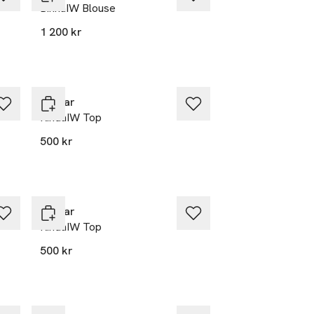
BinnaIW Blouse
1 200 kr
Inwear
RindaIW Top
500 kr
Inwear
RindaIW Top
500 kr
Nyhet