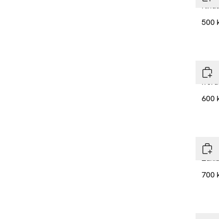
Rind
500 
Inwe
Ifora
600 
Ta 2
Inwe
Zani
700 
Nyh