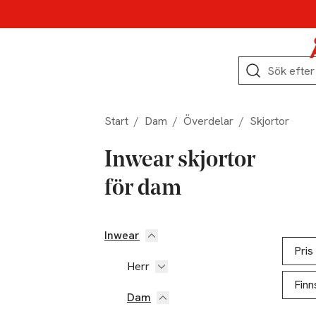
Hoppa till produktnavigation
Hoppa till innehåll
Hoppa till sidfot
Sök
Start
/
Dam
/
Överdelar
/
Skjortor
Inwear skjortor
för dam
Inwear
Hoppa till produktsidan
Hoppa t
Lista ö
Pris
Herr
Finn
Dam