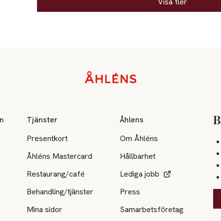
Visa fler
on
Tjänster
Åhlens
B
Presentkort
Om Åhléns
Åhléns Mastercard
Hållbarhet
Restaurang/café
Lediga jobb
Behandling/tjänster
Press
Mina sidor
Samarbetsföretag