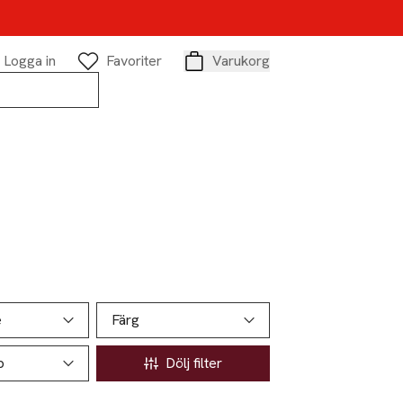
Logga in
Favoriter
Varukorg
Varukorg
e
Färg
p
Dölj filter