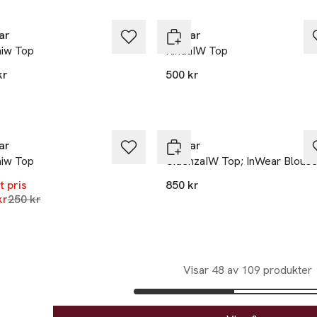
ar
Inwear
aiw Top
RindaIW Top
kr
500 kr
kten finns i färgerna:
d Basil
omile
,
,
%
ar
Inwear
aiw Top
CidenzaIW Top; InWear Blous
t pris
850 kr
Lägsta pris 30 dagar
kr
250 kr
kten finns i färgerna:
omile
d Basil
,
,
Visar 48 av 109 produkter