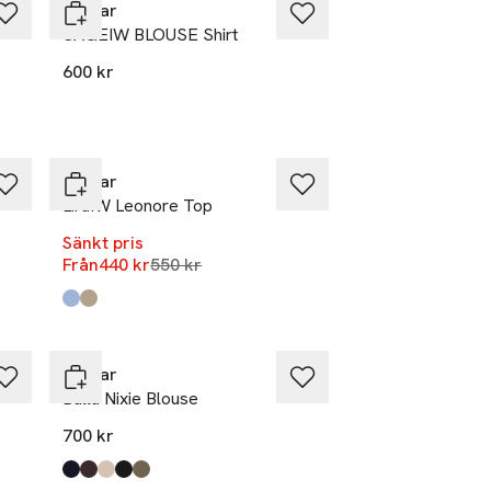
Inwear
SAGEIW BLOUSE Shirt
600 kr
-20%
Inwear
LiraIW Leonore Top
Sänkt pris
Lägsta pris 30 dagar
Från
440 kr
550 kr
Produkten finns i färgerna:
Blue Serenity
Cobblestone
,
,
Inwear
Balla Nixie Blouse
700 kr
Produkten finns i färgerna:
Marine Blue
Truffle
Champagne
Black
Dusty Olive
,
,
,
,
,