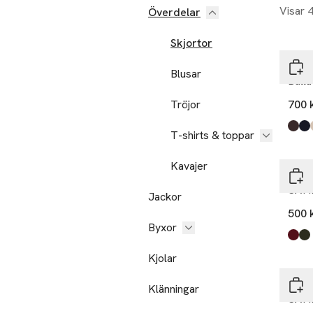
Visar 
Överdelar
Skjortor
Inwe
Blusar
Balla
Tröjor
700 
Produ
Truff
Mari
Cham
Blac
Dusty
T-shirts & toppar
Nyh
Kavajer
Inwe
SATI
Jackor
500 
Byxor
Produ
Zinfa
Olive
Nyh
Kjolar
Inwe
Klänningar
SATI