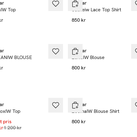
ar
Inwear
aIW Top
Satineiw Lace Top Shirt
kr
850 kr
kten finns i färgerna:
olate Brown
,
,
et
Ta 2 betala 1 400:-
ar
Inwear
EANIW BLOUSE
ZaniaIW Blouse
kr
800 kr
%
Ta 2 betala 1 400:-
ar
Inwear
oxIW Top
ZeemaIW Blouse Shirt
t pris
800 kr
Lägsta pris 30 dagar
kr
1 200 kr