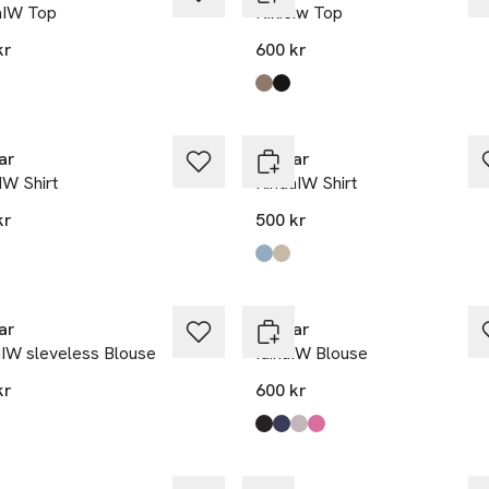
aIW Top
Nixieiw Top
kr
600 kr
Produkten finns i färgerna:
Sandy Grey
Black
,
,
ar
Inwear
IW Shirt
RindaIW Shirt
kr
500 kr
Produkten finns i färgerna:
Flint Stone
Pinetree
,
,
 betala 1 400:-
ar
Inwear
aIW sleveless Blouse
IdinaIW Blouse
kr
600 kr
Produkten finns i färgerna:
Black
Marine Blue
Champagne
Pink Nectar
,
,
,
,
et
Nyhet