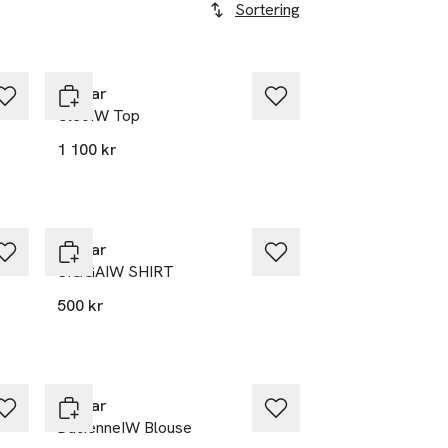
Sortering
Nyhet
Inwear
CleoIW Top
1 100 kr
Nyhet
Inwear
SIGGAIW SHIRT
500 kr
Nyhet
Inwear
DucienneIW Blouse