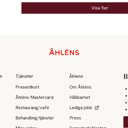
Visa fler
on
Tjänster
Åhlens
B
Presentkort
Om Åhléns
Åhléns Mastercard
Hållbarhet
Restaurang/café
Lediga jobb
Behandling/tjänster
Press