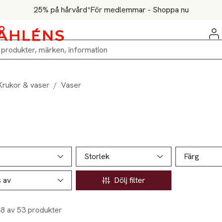
25% på hårvård*
För medlemmar - Shoppa nu
Krukor & vaser
/
Vaser
ill produktsidan
ver produkter
Storlek
Färg
s av
Dölj filter
48 av 53 produkter