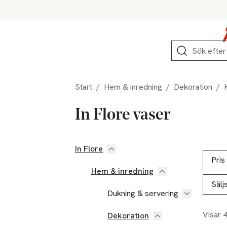
Hoppa till produktnavigation
Hoppa till innehåll
Hoppa till sidfot
Sök
Start
/
Hem & inredning
/
Dekoration
/
In Flore vaser
In Flore
Hoppa till produktsidan
Hoppa t
Lista ö
Pris
Hem & inredning
Sälj
Dukning & servering
Visar 
Dekoration