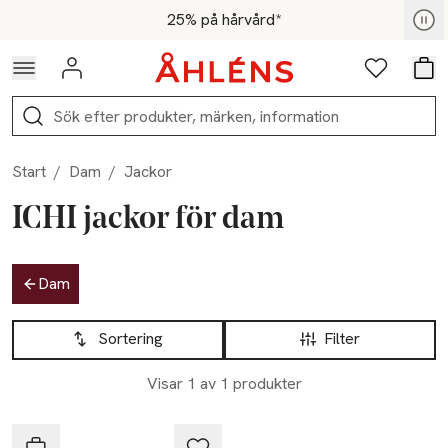
Hoppa till navigationsmenyn
Hoppa till innehåll
Hoppa till sidfot
För medlemmar - Shoppa nu
25% på hårvård*
Logga in
Favoriter
Var
Sök
Start
/
Dam
/
Jackor
ICHI jackor för dam
Hoppa till produktsidan
Dam
Hoppa till produktsidan
Lista över produkter
Sortering
Filter
Visar 1 av 1 produkter
ICHI