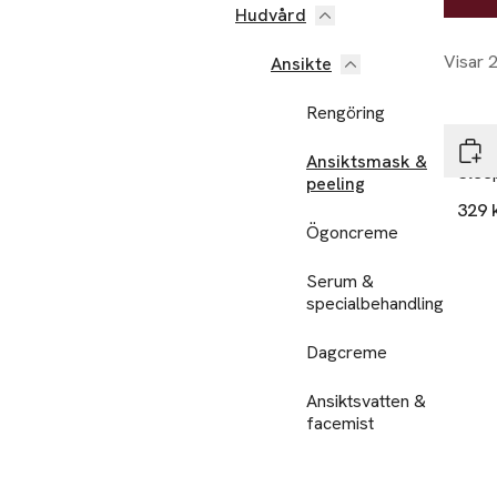
Hudvård
Visar 
Ansikte
Rengöring
Huxl
Ansiktsmask &
Slee
peeling
329 
Ögoncreme
Serum &
specialbehandling
Dagcreme
Ansiktsvatten &
facemist