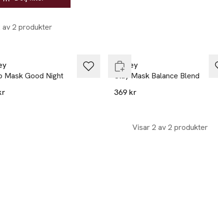
2 av 2 produkter
Slut i lager
ey
Huxley
p Mask Good Night
Clay Mask Balance Blend
kr
369 kr
Visar 2 av 2 produkter