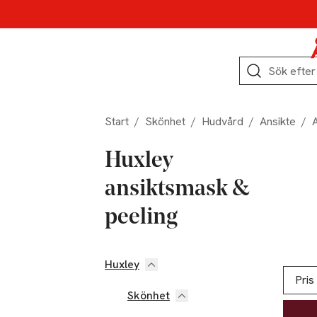
Hoppa till produktnavigation
Hoppa till innehåll
Hoppa till sidfot
Sök
Start
/
Skönhet
/
Hudvård
/
Ansikte
/
Huxley
ansiktsmask &
peeling
Huxley
Hoppa till produktsidan
Hoppa t
Lista ö
Pris
Skönhet