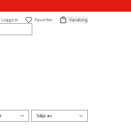
Logga in
Favoriter
Varukorg
Varukorg
r
Säljs av