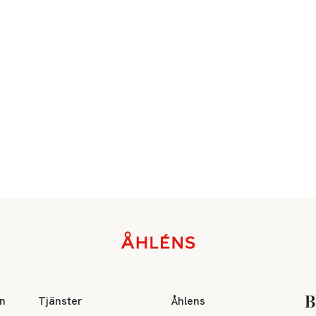
on
Tjänster
Åhlens
B