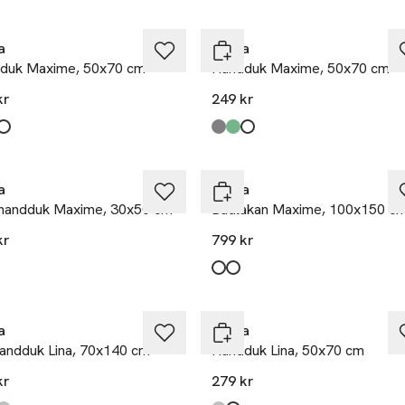
a
Himla
duk Maxime, 50x70 cm
Handduk Maxime, 50x70 cm
kr
249 kr
kten finns i färgerna:
er Of Pearl
,
,
Produkten finns i färgerna:
Lead
Pine
Mother Of Pearl
,
,
,
a
Himla
handduk Maxime, 30x50 cm
Badlakan Maxime, 100x150 c
kr
799 kr
kten finns i färgerna:
e
,
Produkten finns i färgerna:
White
Mother Of Pearl
,
,
a
Himla
andduk Lina, 70x140 cm
Handduk Lina, 50x70 cm
kr
279 kr