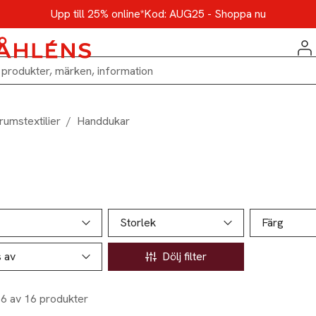
Upp till 25% online*
Kod: AUG25 - Shoppa nu
rumstextilier
/
Handdukar
ill produktsidan
ver produkter
Storlek
Färg
s av
Dölj filter
16 av 16 produkter