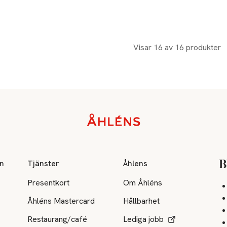
kten finns i färgerna:
e
,
Visar 16 av 16 produkter
on
Tjänster
Åhlens
B
Presentkort
Om Åhléns
Åhléns Mastercard
Hållbarhet
Restaurang/café
Lediga jobb