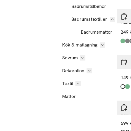
Badrumstillbehör
Himl
Badrumstextilier
Hand
Badrumsmattor
249 
Produ
Pine
Lead
Moth
,
Kök & matlagning
Sovrum
Himl
Gäst
Dekoration
149 
Textil
Produ
Whit
Pine
,
Mattor
Himl
Badh
699 