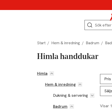
Hoppa till produktnavigation
Hoppa till innehåll
Hoppa till sidfot
Sök
Start
/
Hem & inredning
/
Badrum
/
Bad
Himla handdukar
Himla
Hoppa till produktsidan
Hoppa t
Lista ö
Pris
Hem & inredning
Sälj
Dukning & servering
Visar 
Badrum