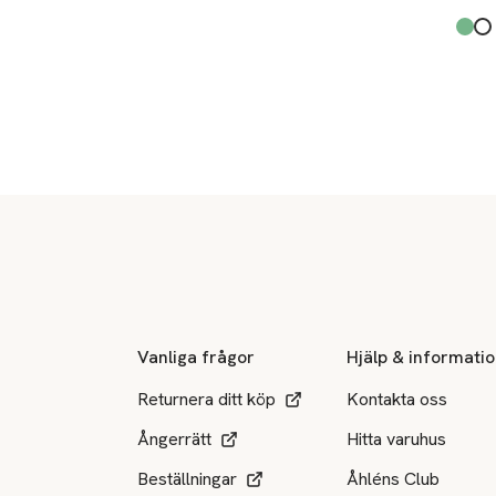
Produ
Pine
Whit
,
Sidfot
Vanliga frågor
Hjälp & informati
Returnera ditt köp
Kontakta oss
Ångerrätt
Hitta varuhus
Beställningar
Åhléns Club