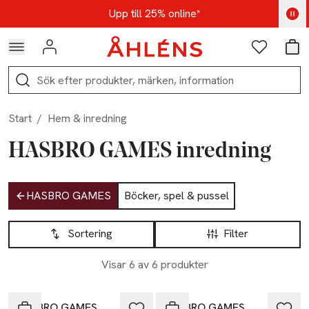
Hoppa till navigationsmenyn
Hoppa till innehåll
Hoppa till sidfot
Kod: AUG25 - Shoppa nu
Upp till 25% online*
Logga in
Favoriter
Var
Sök
Start
/
Hem & inredning
HASBRO GAMES inredning
Hoppa till produktsidan
HASBRO GAMES
Böcker, spel & pussel
Hoppa till produktsidan
Lista över produkter
Sortering
Filter
-20%
Visar 6 av 6 produkter
Nyhet
-20%
HASBRO GAMES
HASBRO GAMES