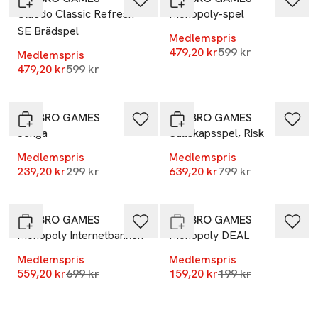
Cluedo Classic Refresh
Monopoly-spel
SE Brädspel
Medlemspris
Lägsta pris 30 dag
479,20 kr
599 kr
Medlemspris
Lägsta pris 30 dagar
479,20 kr
599 kr
-20%
-20%
HASBRO GAMES
HASBRO GAMES
Jenga
Sällskapsspel, Risk
-20%
Medlemspris
Medlemspris
Nyhet
Lägsta pris 30 dagar
Lägsta pris 30 dag
239,20 kr
299 kr
639,20 kr
799 kr
-20%
Slut i lager
HASBRO GAMES
HASBRO GAMES
Monopoly Internetbanken
Monopoly DEAL
Medlemspris
Medlemspris
Lägsta pris 30 dagar
Lägsta pris 30 dag
559,20 kr
699 kr
159,20 kr
199 kr