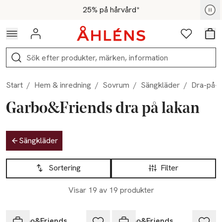
Hoppa till navigationsmenyn
Hoppa till innehåll
Hoppa till sidfot
För medlemmar - Shoppa nu
25% på hårvård*
Logga in
Favoriter
Var
Sök
Start
/
Hem & inredning
/
Sovrum
/
Sängkläder
/
Dra-på-l
Garbo&Friends dra på lakan
Hoppa till produktsidan
Sängkläder
Hoppa till produktsidan
Lista över produkter
Sortering
Filter
Visar 19 av 19 produkter
Garbo&Friends
Garbo&Friends