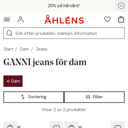
Hoppa till navigationsmenyn
Hoppa till innehåll
Hoppa till sidfot
För medlemmar - Shoppa nu
25% på hårvård*
Logga in
Favoriter
Var
Sök
Start
/
Dam
/
Jeans
GANNI jeans för dam
Hoppa till produktsidan
Dam
Hoppa till produktsidan
Lista över produkter
Sortering
Filter
Visar 2 av 2 produkter
GANNI
GANNI