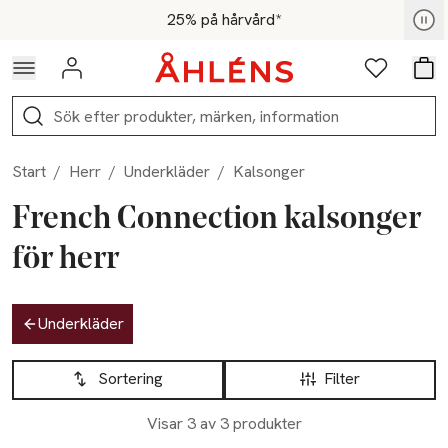
Hoppa till navigationsmenyn
Hoppa till innehåll
Hoppa till sidfot
För medlemmar - Shoppa nu
25% på hårvård*
Logga in
Favoriter
Var
Sök
Start
/
Herr
/
Underkläder
/
Kalsonger
French Connection kalsonger
för herr
Hoppa till produktsidan
Underkläder
Hoppa till produktsidan
Lista över produkter
Sortering
Filter
Visar 3 av 3 produkter