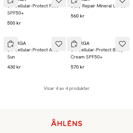
UV Cellular-Protect Face
Daily Repair Mineral UV 50
SPF50+
560 kr
500 kr
FILORGA
FILORGA
UV Cellular-Protect After
UV Cellular-Protect Body
Sun
Cream SPF50+
430 kr
570 kr
Visar 4 av 4 produkter
Sidfot