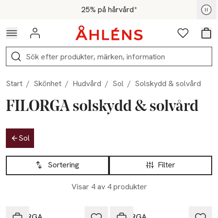
Hoppa till navigationsmenyn
Hoppa till innehåll
Hoppa till sidfot
För medlemmar - Shoppa nu
25% på hårvård*
Logga in
Favoriter
Var
Sök
Start
/
Skönhet
/
Hudvård
/
Sol
/
Solskydd & solvård
FILORGA solskydd & solvård
Hoppa till produktsidan
Sol
Hoppa till produktsidan
Lista över produkter
Sortering
Filter
Visar 4 av 4 produkter
FILORGA
FILORGA