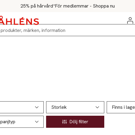
25% på hårvård*
För medlemmar - Shoppa nu
ill produktsidan
ver produkter
Storlek
Finns i lage
panjtyp
Dölj filter