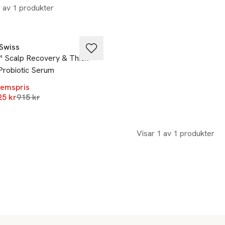
1 av 1 produkter
%
Swiss
 Scalp Recovery & Thick
Probiotic Serum
emspris
Lägsta pris 30 dagar
25 kr
915 kr
Visar 1 av 1 produkter