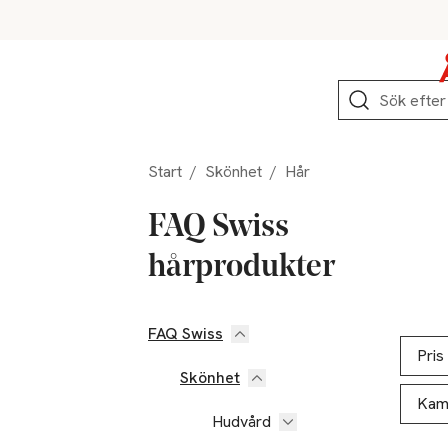
Hoppa till produktnavigation
Hoppa till innehåll
Hoppa till sidfot
Sök
Start
/
Skönhet
/
Hår
FAQ Swiss
hårprodukter
FAQ Swiss
Hoppa till produktsidan
Hoppa t
Lista ö
Pris
Skönhet
Kam
Hudvård