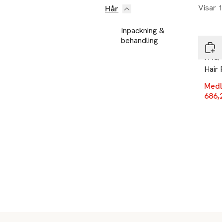
Visar 
Hår
-25
Inpackning &
behandling
FAQ 
FAQ™
Hair 
Medl
686,