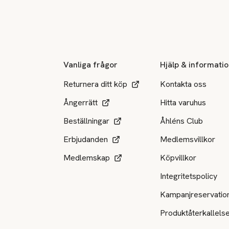
Sidfot
Vanliga frågor
Hjälp & informati
Returnera ditt köp
Kontakta oss
Ångerrätt
Hitta varuhus
Beställningar
Åhléns Club
Erbjudanden
Medlemsvillkor
Medlemskap
Köpvillkor
Integritetspolicy
Kampanjreservatio
Produktåterkallels
Tillgängliga betalsätt