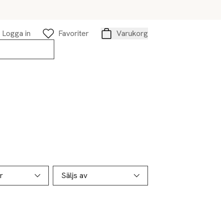
Logga in
Favoriter
Varukorg
Varukorg
r
Säljs av