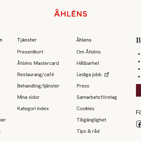
on
Tjänster
Åhlens
B
Presentkort
Om Åhléns
Åhléns Mastercard
Hållbarhet
Restaurang/café
Lediga jobb
Behandling/tjänster
Press
Mina sidor
Samarbetsföretag
Kategori index
Cookies
Fö
ner
Tillgänglighet
e
Tips & råd