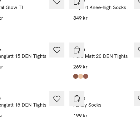
e
Falke
ral Glow TI
Airport Knee-high Socks
kr
349 kr
e
Falke
englatt 15 DEN Tights
Pure Matt 20 DEN Tights
kr
269 kr
kten finns i färgerna:
er
k
,
,
Produkten finns i färgerna:
Black
Powder
Brenda
,
,
,
e
Falke
englatt 15 DEN Tights
Family Socks
kr
199 kr
kten finns i färgerna:
k
er
,
,