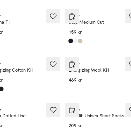
e
Falke
na TI
Step Medium Cut
kr
159 kr
kten finns i färgerna:
,
Produkten finns i färgerna:
Black
White
Sand Mel
,
,
,
Nyhet
e
Falke
gizing Cotton KH
Energizing Wool KH
kr
469 kr
kten finns i färgerna:
acite
 Navy
k
,
,
,
e
Falke
 Dotted Line
Run Rib Unisex Short Socks
kr
209 kr