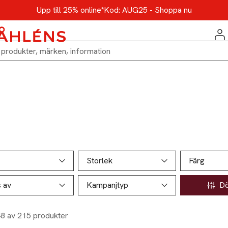
Upp till 25% online*
Kod: AUG25 - Shoppa nu
ill produktsidan
ver produkter
Storlek
Färg
s av
Kampanjtyp
Döl
48 av 215 produkter