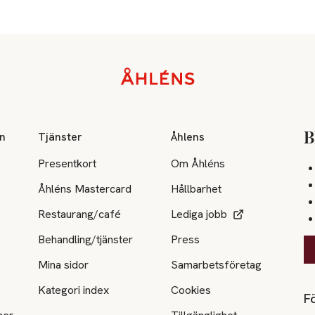
on
Tjänster
Åhlens
B
Presentkort
Om Åhléns
Åhléns Mastercard
Hållbarhet
Restaurang/café
Lediga jobb
Behandling/tjänster
Press
Mina sidor
Samarbetsföretag
Kategori index
Cookies
Fö