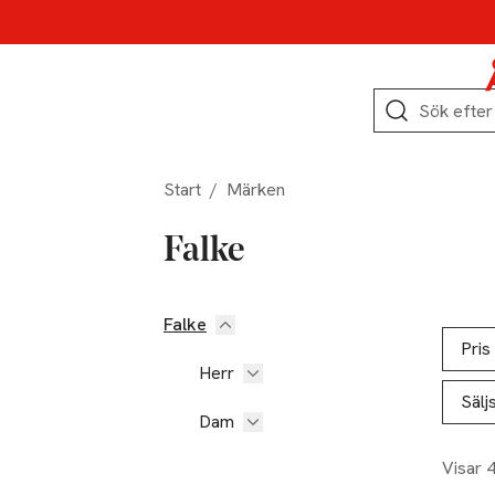
Hoppa till produktnavigation
Hoppa till innehåll
Hoppa till sidfot
Sök
Start
/
Märken
Falke
Falke
Hoppa till produktsidan
Hoppa t
Lista ö
Pris
Herr
Sälj
Dam
Visar 