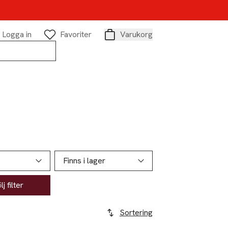
Logga in
Favoriter
Varukorg
Varukorg
Finns i lager
j filter
Sortering