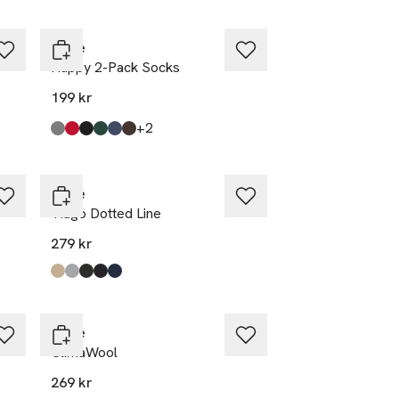
Falke
Happy 2-Pack Socks
199 kr
till
+2
Produkten finns i färgerna:
Light Greymel
Scarlet
Black
Hunter Green
Navy Mel
Dark Brown
,
,
,
,
,
,
Falke
Tiago Dotted Line
279 kr
Produkten finns i färgerna:
Silk
Silver
Brown
Black
Space Blue
,
,
,
,
,
Falke
ClimaWool
269 kr