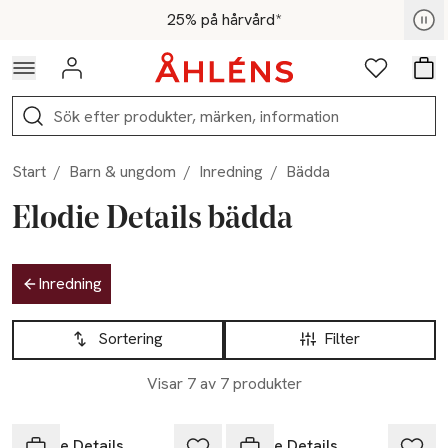
Hoppa till navigationsmenyn
Hoppa till innehåll
Hoppa till sidfot
För medlemmar - Shoppa nu
25% på hårvård*
Logga in
Favoriter
Var
Sök
Start
/
Barn & ungdom
/
Inredning
/
Bädda
Elodie Details bädda
Hoppa till produktsidan
Inredning
Hoppa till produktsidan
Lista över produkter
Sortering
Filter
Visar 7 av 7 produkter
Elodie Details
Elodie Details