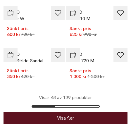
ECCO
ECCO
Move W
Soft 10 M
Sänkt pris
Sänkt pris
Lägsta pris 30 dagar
Lägsta pris 30 dagar
600 kr
720 kr
825 kr
990 kr
-17%
-17%
ECCO
ECCO
Mini Stride Sandal
Biom 720 M
Sänkt pris
Sänkt pris
Lägsta pris 30 dagar
Lägsta pris 30 dagar
350 kr
420 kr
1 000 kr
1 200 kr
Visar 48 av 139 produkter
Visa fler