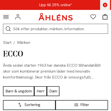
Hoppa till navigationsmenyn
Hoppa till innehåll
Hoppa till sidfot
Kod: AUG25 - Shoppa nu
Upp till 25% online*
Logga in
Favoriter
Var
Sök
Start
/
Märken
ECCO
Ända sedan starten 1963 har danska ECCO tillhandahållit
skor som kombinerar premium läder med innovativ
komfortteknologi. Skor från ECCO är omsorgsfullt
konstruerade för att passa foten i stället för tvärtom och
Hoppa till produktsidan
extra omsorg läggs på detaljer och kvalitet hos varje
Barn & ungdom
Herr
Dam
individuellt par. Designen är inspirerad av den mångskiftande
Hoppa till produktsidan
Lista över produkter
skandinaviska naturen och kompletteras av expertmässigt
Sortering
Filter
läderhantverk och nästa generations teknologi.