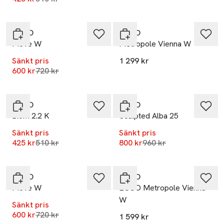
-17%
ECCO
ECCO
Move W
Metropole Vienna W
Sänkt pris
1 299 kr
Lägsta pris 30 dagar
600 kr
720 kr
-17%
-17%
ECCO
ECCO
Biom 2.2 K
Sculpted Alba 25
Sänkt pris
Sänkt pris
Lägsta pris 30 dagar
Lägsta pris 30 dagar
425 kr
510 kr
800 kr
960 kr
-17%
ECCO
ECCO
Move W
ECCO Metropole Vienna
W
Sänkt pris
Lägsta pris 30 dagar
600 kr
720 kr
1 599 kr