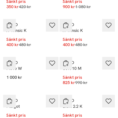
Sänkt pris
Sänkt pris
Lägsta pris 30 dagar
Lägsta pris 30 dagar
350 kr
420 kr
900 kr
1 080 kr
-17%
-17%
ECCO
ECCO
X-Trinsic K
X-Trinsic K
Sänkt pris
Sänkt pris
Lägsta pris 30 dagar
Lägsta pris 30 dagar
400 kr
480 kr
400 kr
480 kr
-17%
ECCO
ECCO
Move W
Soft 10 M
1 000 kr
Sänkt pris
Lägsta pris 30 dagar
825 kr
990 kr
-17%
-17%
ECCO
ECCO
Margot
Biom 2.2 K
Sänkt pris
Sänkt pris