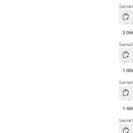
Samarb
DUT
Rune
2 06
Samarb
DUT
Ease
1 05
Samarb
DUT
Aren
1 44
Samarb
DUT