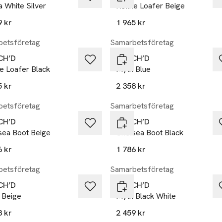
 White Silver
Refine Loafer Beige
9 kr
1 965 kr
etsföretag
Samarbetsföretag
CH’D
DUTCH’D
e Loafer Black
Myth Blue
5 kr
2 358 kr
etsföretag
Samarbetsföretag
CH’D
DUTCH’D
sea Boot Beige
Chelsea Boot Black
6 kr
1 786 kr
etsföretag
Samarbetsföretag
CH’D
DUTCH’D
 Beige
Myth Black White
8 kr
2 459 kr