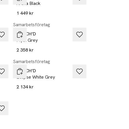
Arena Black
1 449 kr
Samarbetsföretag
DUTCH’D
Myth Grey
2 358 kr
Samarbetsföretag
DUTCH’D
Eclipse White Grey
2 134 kr