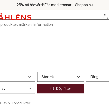
25% på hårvård*
För medlemmar - Shoppa nu
ill produktsidan
ver produkter
Storlek
Färg
s av
Dölj filter
20 av 20 produkter