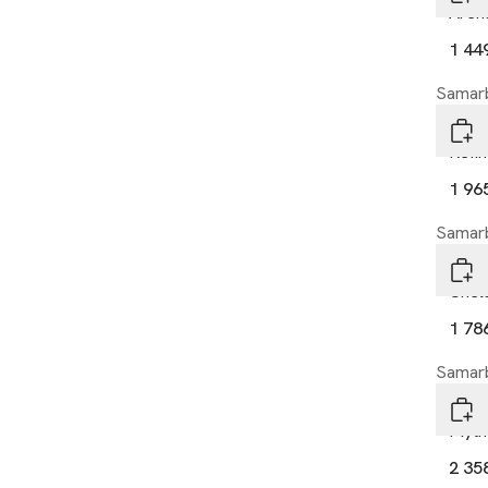
Arena
1 44
Samarb
DUT
Refin
1 96
Samarb
DUT
Chel
1 78
Samarb
DUT
Myth
2 35