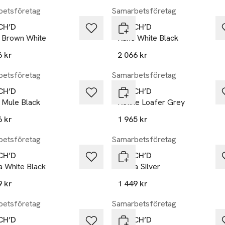
etsföretag
Samarbetsföretag
CH’D
DUTCH’D
 Brown White
Rune White Black
6 kr
2 066 kr
etsföretag
Samarbetsföretag
CH’D
DUTCH’D
 Mule Black
Refine Loafer Grey
6 kr
1 965 kr
etsföretag
Samarbetsföretag
CH’D
DUTCH’D
a White Black
Arena Silver
9 kr
1 449 kr
etsföretag
Samarbetsföretag
CH’D
DUTCH’D