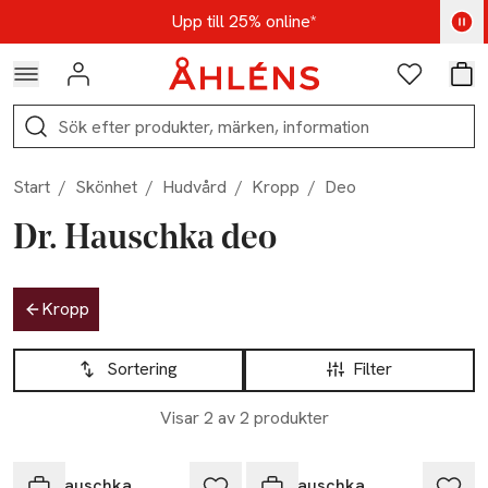
Hoppa till navigationsmenyn
Hoppa till innehåll
Hoppa till sidfot
Kod: AUG25 - Shoppa nu
Upp till 25% online*
Logga in
Favoriter
Var
Sök
Start
/
Skönhet
/
Hudvård
/
Kropp
/
Deo
Dr. Hauschka deo
Hoppa till produktsidan
Kropp
Hoppa till produktsidan
Lista över produkter
Sortering
Filter
Visar 2 av 2 produkter
Dr. Hauschka
Dr. Hauschka