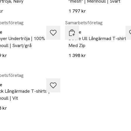
tröja, Navy
"mesh" | Merinoull | Svart
kr
1 797 kr
etsföretag
Samarbetsföretag
e
Dovre
ayer Undertröja | 100%
Dovre Ull Långärmad T-shirt
oull | Svart/grå
Med Zip
9 kr
1 398 kr
etsföretag
e
ck Långärmade T-shirts |
oull | Vit
8 kr
kten finns i färgerna:
n
,
,