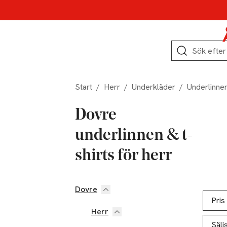
Hoppa till produktnavigation
Hoppa till innehåll
Hoppa till sidfot
Sök
Start
/
Herr
/
Underkläder
/
Underlinnen
Dovre
underlinnen & t-
shirts för herr
Dovre
Hoppa till produktsidan
Hoppa t
Lista ö
Pris
Herr
Sälj