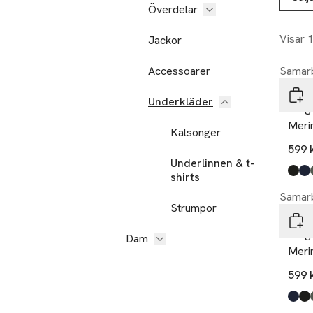
Överdelar
Visar 
Jackor
Accessoarer
Samarb
Dovr
Underkläder
Lång
Merin
Kalsonger
599 
Underlinnen & t-
shirts
Produ
black
navy
gree
nude
,
Samarb
Strumpor
Dovr
Lång
Dam
Merin
599 
Produ
navy
black
gree
nude
,