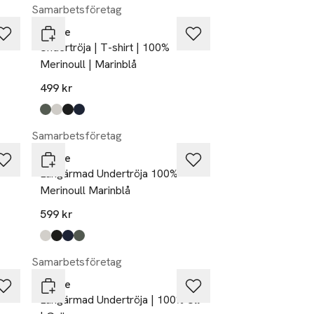
Samarbetsföretag
Dovre
Undertröja | T-shirt | 100%
Merinoull | Marinblå
499 kr
Produkten finns i färgerna:
green
nude
black
navy
,
,
,
,
Samarbetsföretag
Dovre
Långärmad Undertröja 100%
Merinoull Marinblå
599 kr
Produkten finns i färgerna:
nude
black
navy
green
,
,
,
,
Samarbetsföretag
Dovre
t
Långärmad Undertröja | 100% Ull