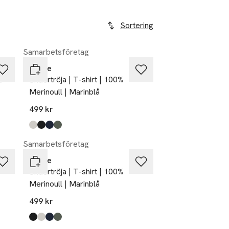
Sortering
Samarbetsföretag
Dovre
%
Undertröja | T-shirt | 100%
Merinoull | Marinblå
499 kr
Produkten finns i färgerna:
nude
black
navy
green
,
,
,
,
Samarbetsföretag
Dovre
Undertröja | T-shirt | 100%
Merinoull | Marinblå
499 kr
Produkten finns i färgerna:
black
nude
navy
green
,
,
,
,