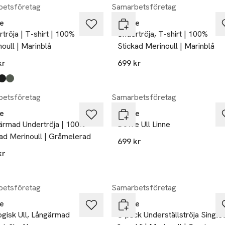
etsföretag
Samarbetsföretag
e
Dovre
tröja | T-shirt | 100%
Undertröja, T-shirt | 100%
oull | Marinblå
Stickad Merinoull | Marinblå
kr
699 kr
kten finns i färgerna:
n
,
,
,
etsföretag
Samarbetsföretag
e
Dovre
ärmad Undertröja | 100%
Dovre Ull Linne
ad Merinoull | Gråmelerad
699 kr
kr
etsföretag
Samarbetsföretag
e
Dovre
gisk Ull, Långärmad
3-pack Underställströja Single