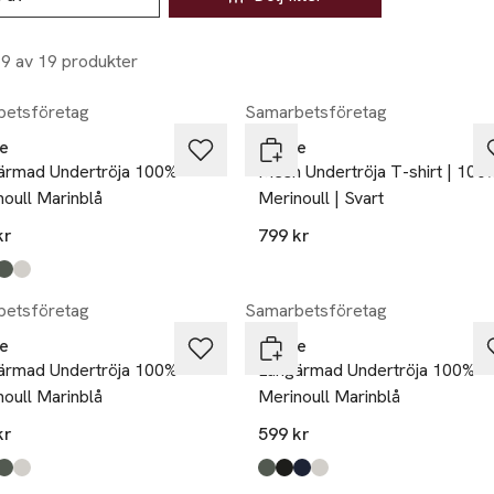
19 av 19 produkter
etsföretag
Samarbetsföretag
e
Dovre
ärmad Undertröja 100%
Mesh Undertröja T-shirt | 100
oull Marinblå
Merinoull | Svart
kr
799 kr
kten finns i färgerna:
n
,
,
,
etsföretag
Samarbetsföretag
e
Dovre
ärmad Undertröja 100%
Långärmad Undertröja 100%
oull Marinblå
Merinoull Marinblå
kr
599 kr
kten finns i färgerna:
n
,
,
,
Produkten finns i färgerna:
green
black
navy
nude
,
,
,
,