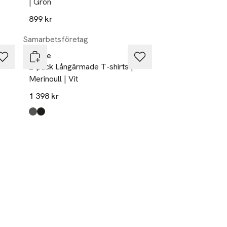
| Grön
899 kr
Samarbetsföretag
Dovre
2-pack Långärmade T-shirts |
Merinoull | Vit
1 398 kr
Produkten finns i färgerna:
green
black
,
,