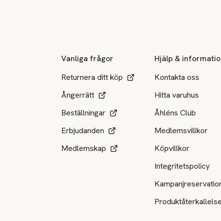
Sidfot
Vanliga frågor
Hjälp & informati
Returnera ditt köp
Kontakta oss
Ångerrätt
Hitta varuhus
Beställningar
Åhléns Club
Erbjudanden
Medlemsvillkor
Medlemskap
Köpvillkor
Integritetspolicy
Kampanjreservatio
Produktåterkallels
Tillgängliga betalsätt