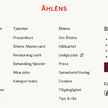
on
Tjänster
Åhlens
B
Presentkort
Om Åhléns
Åhléns Mastercard
Hållbarhet
Restaurang/café
Lediga jobb
Behandling/tjänster
Press
Mina sidor
Samarbetsföretag
Kategori index
Cookies
Fö
ner
Tillgänglighet
e
Tips & råd