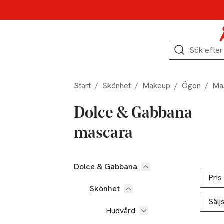
Hoppa till produktnavigation
Hoppa till innehåll
Hoppa till sidfot
Sök
Start
/
Skönhet
/
Makeup
/
Ögon
/
Ma
Dolce & Gabbana
mascara
Dolce & Gabbana
Hoppa till produktsidan
Hoppa t
Lista ö
Pris
Skönhet
Sälj
Hudvård