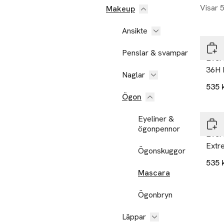
Visar 
Makeup
Ansikte
Dolc
Penslar & svampar
Everf
36H 
Naglar
535 
Ögon
Eyeliner &
Dolc
ögonpennor
Ever
Extr
Ögonskuggor
535 
Mascara
Ögonbryn
Läppar