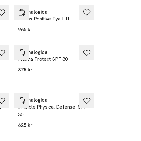
Dermalogica
Stress Positive Eye Lift
965 kr
Dermalogica
Prisma Protect SPF 30
875 kr
Dermalogica
m
Invisible Physical Defense, SPF
30
625 kr