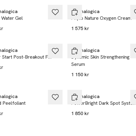
alogica
Dermalogica
 Water Gel
Phyto Nature Oxygen Cream
kr
1 575 kr
alogica
Dermalogica
 Start Post-Breakout Fix
Dynamic Skin Strengthening
Serum
kr
1 150 kr
alogica
Dermalogica
d Peelfoliant
PowerBright Dark Spot Syste
kr
1 850 kr