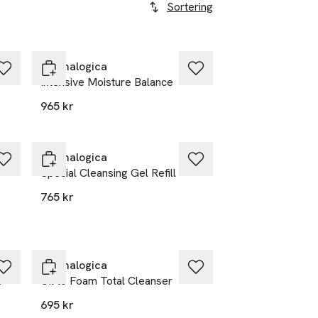
Sortering
Dermalogica
Intensive Moisture Balance
965 kr
Dermalogica
Special Cleansing Gel Refill
765 kr
Dermalogica
5
Oil to Foam Total Cleanser
695 kr