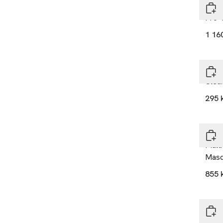
Derm
Pro-
1 16
Derm
Clear
295 
Derm
Mult
Masq
855 
Derm
Circu