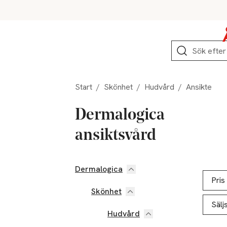
Hoppa till produktnavigation
Hoppa till innehåll
Hoppa till sidfot
Sök
Start
/
Skönhet
/
Hudvård
/
Ansikte
Dermalogica
ansiktsvård
Dermalogica
Hoppa till produktsidan
Hoppa t
Lista ö
Pris
Skönhet
Sälj
Hudvård