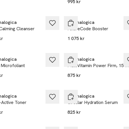
995 kr
alogica
Dermalogica
aCalming Cleanser
FutureCode Booster
kr
1 075 kr
alogica
Dermalogica
 Microfoliant
MultiVitamin Power Firm, 15 m
kr
875 kr
alogica
Dermalogica
-Active Toner
Circular Hydration Serum
kr
825 kr