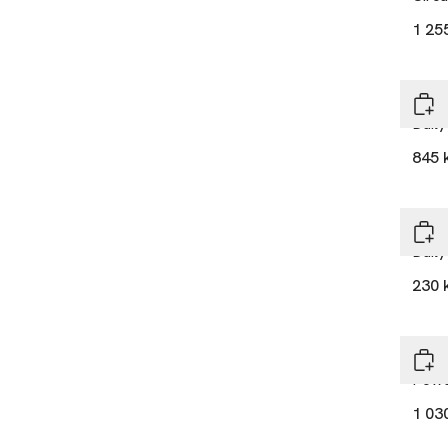
1 25
Derm
Daily
845 
Derm
Daily
230 
Derm
Powe
1 03