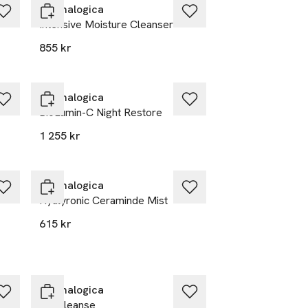
Dermalogica
Intensive Moisture Cleanser
855 kr
Dermalogica
BioLumin-C Night Restore
1 255 kr
Dermalogica
Hyalyronic Ceraminde Mist
615 kr
Dermalogica
ate
PreCleanse