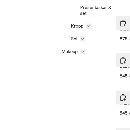
Presentaskar &
set
Derm
Kropp
Ultr
Sol
875 
Makeup
Derm
Daily
845 
Derm
Multi
545 