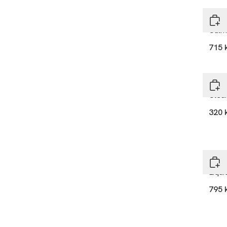
Derm
Calm
715 
Derm
Clear
320 
Derm
Liqui
795 