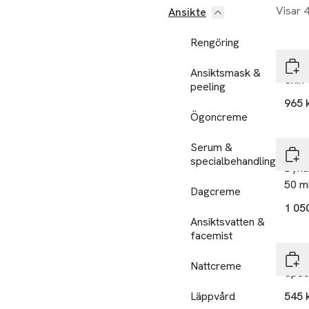
Visar 
Ansikte
Rengöring
Derm
Ansiktsmask &
Skin
peeling
965 
Ögoncreme
Serum &
Derm
specialbehandling
Dyna
50 m
Dagcreme
1 05
Ansiktsvatten &
facemist
Derm
Nattcreme
Speci
Läppvård
545 