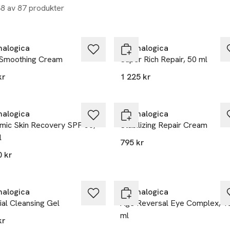
48 av 87 produkter
alogica
Dermalogica
 Smoothing Cream
Super Rich Repair, 50 ml
kr
1 225 kr
alogica
Dermalogica
mic Skin Recovery SPF 50,
Stabilizing Repair Cream
l
795 kr
0 kr
alogica
Dermalogica
al Cleansing Gel
Age Reversal Eye Complex, 1
ml
kr