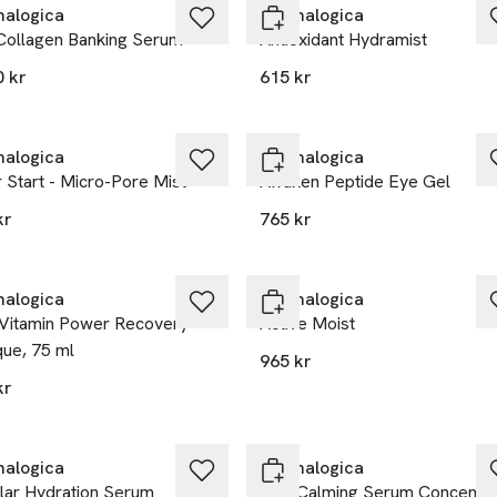
alogica
Dermalogica
Collagen Banking Serum
Antioxidant Hydramist
0 kr
615 kr
alogica
Dermalogica
 Start - Micro-Pore Mist
Awaken Peptide Eye Gel
kr
765 kr
alogica
Dermalogica
iVitamin Power Recovery
Active Moist
ue, 75 ml
965 kr
kr
alogica
Dermalogica
lar Hydration Serum
UltraCalming Serum Concentr