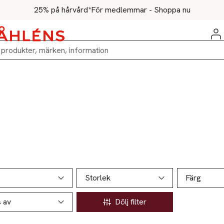
25% på hårvård*
För medlemmar - Shoppa nu
ill produktsidan
ver produkter
Storlek
Färg
s av
Dölj filter