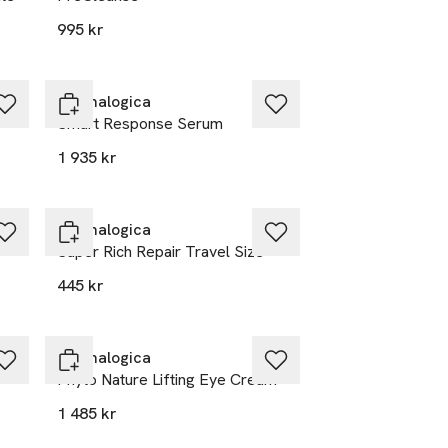
995 kr
Dermalogica
Smart Response Serum
1 935 kr
Dermalogica
Super Rich Repair Travel Size
445 kr
Dermalogica
Phyto Nature Lifting Eye Cream
1 485 kr