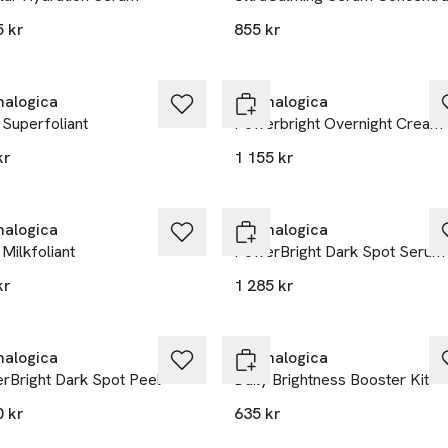
5 kr
855 kr
alogica
Dermalogica
 Superfoliant
Powerbright Overnight Cream
kr
1 155 kr
alogica
Dermalogica
 Milkfoliant
PowerBright Dark Spot Serum
kr
1 285 kr
alogica
Dermalogica
rBright Dark Spot Peel
Daily Brightness Booster Kit
0 kr
635 kr