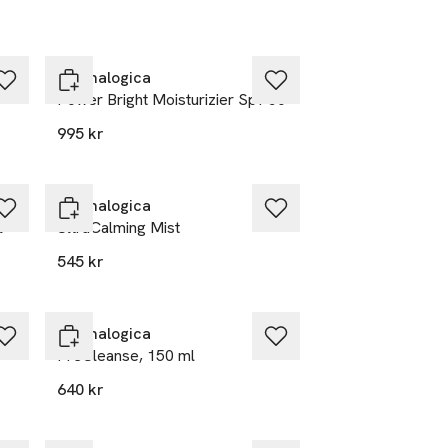
Dermalogica
Power Bright Moisturizier Spf 50
995 kr
Dermalogica
l
UltraCalming Mist
545 kr
Dermalogica
PreCleanse, 150 ml
640 kr