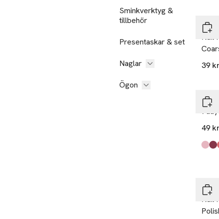
Sminkverktyg &
tillbehör
Dep
Nail 
Presentaskar & set
Coar
Naglar
39 k
Ögon
Dep
7day 
49 k
Produ
Fren
Cher
Coutu
Berry
Olive
Milky
Dep
Nail 
Polis