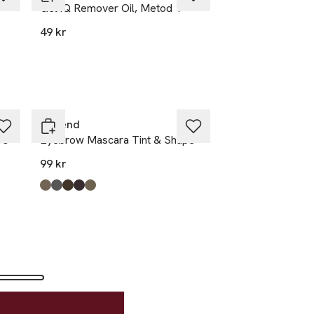
Gel iQ Remover Oil, Metod 1
49 kr
Depend
rs
Eyebrow Mascara Tint & Shape
99 kr
Produkten finns i färgerna:
Taupe
Graphite
Medium Brown
Dark Brown
Soft Brown
,
,
,
,
,