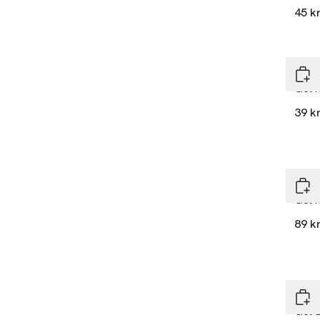
45 k
Dep
Gel i
39 k
Dep
Gel 
89 k
Dep
Gel 