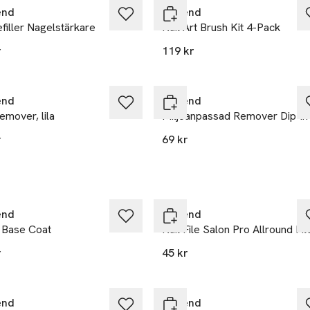
end
Depend
filler Nagelstärkare
Nail Art Brush Kit 4-Pack
r
119 kr
end
Depend
mover, lila
Miljöanpassad Remover Dip-in
r
69 kr
end
Depend
 Base Coat
Nail File Salon Pro Allround Fil
r
45 kr
end
Depend