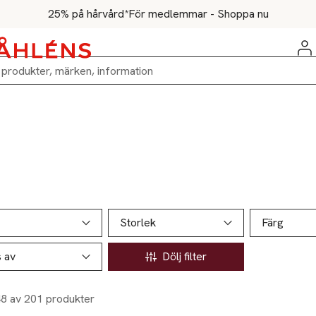
25% på hårvård*
För medlemmar - Shoppa nu
ill produktsidan
ver produkter
Storlek
Färg
s av
Dölj filter
48 av 201 produkter