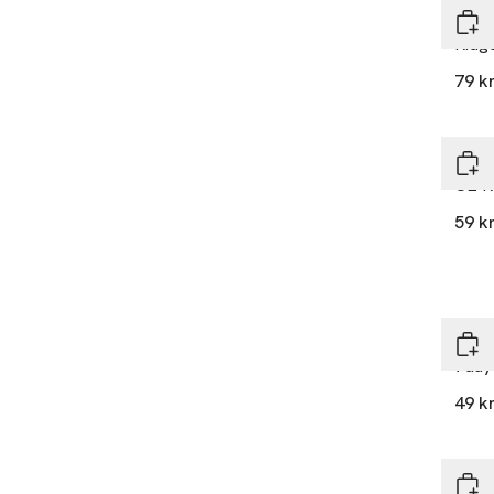
Dep
Ridge
79 k
Dep
O2 Re
59 k
Dep
7day
49 k
Dep