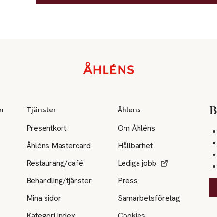
on
Tjänster
Åhlens
B
Presentkort
Om Åhléns
Åhléns Mastercard
Hållbarhet
Restaurang/café
Lediga jobb
Behandling/tjänster
Press
Mina sidor
Samarbetsföretag
Kategori index
Cookies