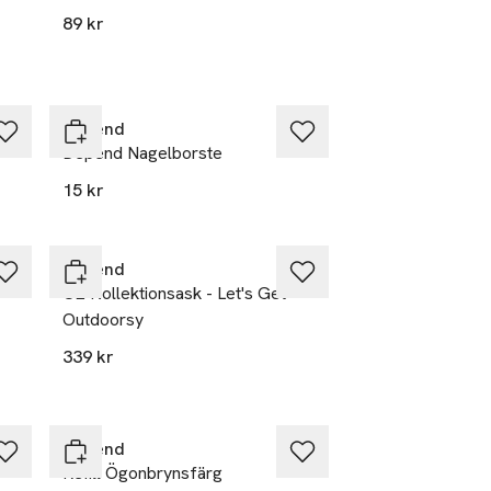
89 kr
Depend
Depend Nagelborste
15 kr
Depend
O2 Kollektionsask - Let's Get
Outdoorsy
339 kr
Depend
Refill Ögonbrynsfärg