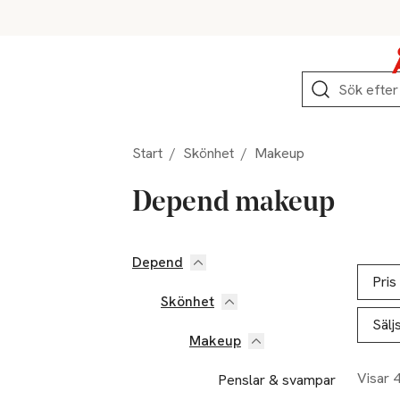
Hoppa till produktnavigation
Hoppa till innehåll
Hoppa till sidfot
Sök
Start
/
Skönhet
/
Makeup
Depend makeup
Depend
Hoppa till produktsidan
Hoppa t
Lista ö
Pris
Skönhet
Sälj
Makeup
Visar 
Penslar & svampar