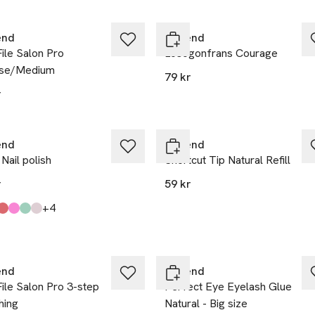
end
Depend
File Salon Pro
Lösögonfrans Courage
se/Medium
79 kr
r
end
Depend
Nail polish
Shortcut Tip Natural Refill
r
59 kr
till
+4
kten finns i färgerna:
ch Touch
ry On Top
re Éclat
 Fizz
 Twist
 White
,
,
,
,
,
,
end
Depend
File Salon Pro 3-step
Perfect Eye Eyelash Glue
hing
Natural - Big size