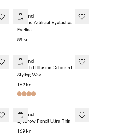
Depend
Volume Artificial Eyelashes
Evelina
89 kr
Depend
Brow Lift Illusion Coloured
Styling Wax
169 kr
Produkten finns i färgerna:
Soft Brown
Medium Brown
Taupe
Dark Brown
,
,
,
,
Depend
Eyebrow Pencil Ultra Thin
169 kr