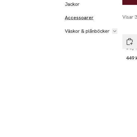
Jackor
Visar 
Accessoarer
Väskor & plånböcker
DAY 
Day 
449 