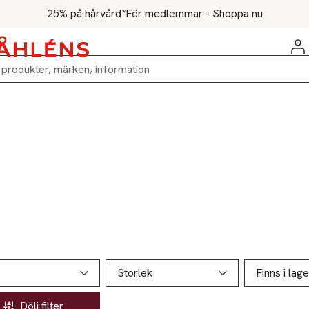
25% på hårvård*
För medlemmar - Shoppa nu
ill produktsidan
ver produkter
Storlek
Finns i lage
Dölj filter