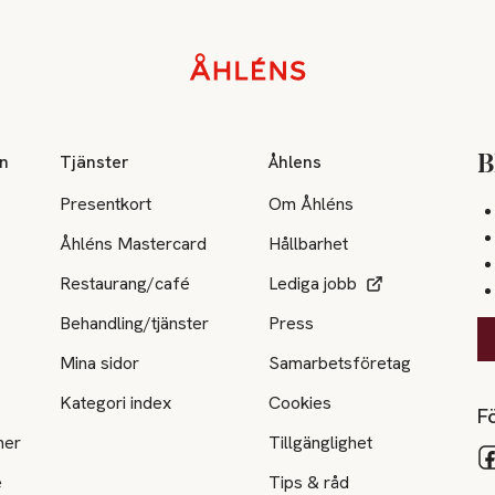
on
Tjänster
Åhlens
B
Presentkort
Om Åhléns
Åhléns Mastercard
Hållbarhet
Restaurang/café
Lediga jobb
Behandling/tjänster
Press
Mina sidor
Samarbetsföretag
Kategori index
Cookies
Fö
ner
Tillgänglighet
e
Tips & råd