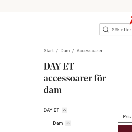
Hoppa till produktnavigation
Hoppa till innehåll
Hoppa till sidfot
Sök
Start
/
Dam
/
Accessoarer
DAY ET
accessoarer för
dam
DAY ET
Hoppa till produktsidan
Hoppa t
Lista ö
Pris
Dam