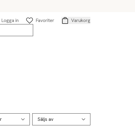
Logga in
Favoriter
Varukorg
Varukorg
r
Säljs av