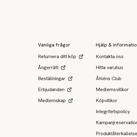
Sidfot
Vanliga frågor
Hjälp & informati
Returnera ditt köp
Kontakta oss
Ångerrätt
Hitta varuhus
Beställningar
Åhléns Club
Erbjudanden
Medlemsvillkor
Medlemskap
Köpvillkor
Integritetspolicy
Kampanjreservatio
Produktåterkallels