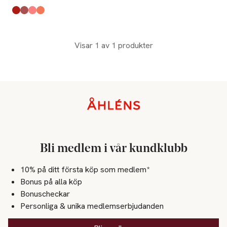
Produkten finns i färgerna:
Spicy Marg
Rosy Mauve
Pink Muse
Peachy Glow
,
,
,
,
Visar 1 av 1 produkter
Sidfot
Bli medlem i vår kundklubb
10% på ditt första köp som medlem*
Bonus på alla köp
Bonuscheckar
Personliga & unika medlemserbjudanden