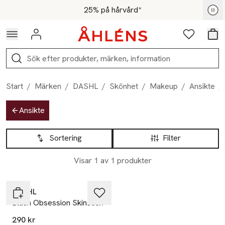
Hoppa till navigationsmenyn
Hoppa till innehåll
Hoppa till sidfot
För medlemmar - Shoppa nu
25% på hårvård*
Logga in
Favoriter
Var
Sök
Start
/
Märken
/
DASHL
/
Skönhet
/
Makeup
/
Ansikte
/
Hoppa till produktsidan
Ansikte
Hoppa till produktsidan
Lista över produkter
Sortering
Filter
Visar 1 av 1 produkter
DASHL
Blush Obsession Skinstick
290 kr