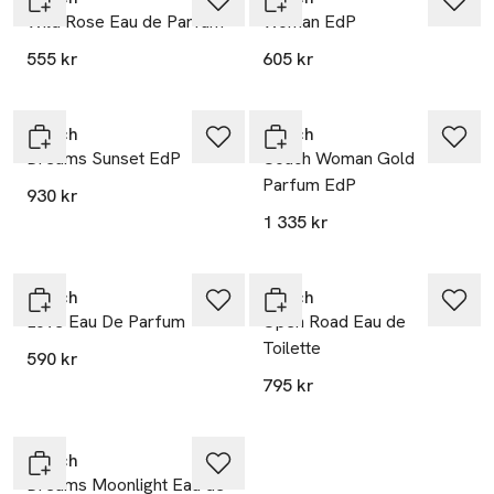
Wild Rose Eau de Parfum
Woman EdP
555 kr
605 kr
Coach
Coach
Dreams Sunset EdP
Coach Woman Gold
Parfum EdP
930 kr
1 335 kr
Coach
Coach
Love Eau De Parfum
Open Road Eau de
Toilette
590 kr
795 kr
Coach
Dreams Moonlight Eau de