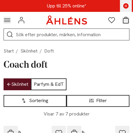
Hoppa till navigationsmenyn
Hoppa till innehåll
Hoppa till sidfot
Kod: AUG25 - Shoppa nu
Upp till 25% online*
Logga in
Favoriter
Var
Sök
Start
/
Skönhet
/
Doft
Coach doft
Hoppa till produktsidan
Skönhet
Parfym & EdT
Hoppa till produktsidan
Lista över produkter
Sortering
Filter
Visar 7 av 7 produkter
Coach
Coach