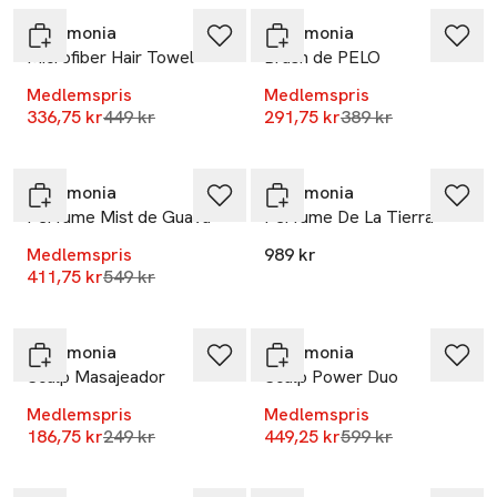
Ceremonia
Ceremonia
Microfiber Hair Towel
Brush de PELO
Medlemspris
Medlemspris
Lägsta pris 30 dagar
Lägsta pris 30 dag
336,75 kr
449 kr
291,75 kr
389 kr
-25%
Ceremonia
Ceremonia
Perfume Mist de Guava
Perfume De La Tierra
Medlemspris
989 kr
Lägsta pris 30 dagar
411,75 kr
549 kr
-25%
-25%
Ceremonia
Ceremonia
Scalp Masajeador
Scalp Power Duo
Medlemspris
Medlemspris
-25%
Lägsta pris 30 dagar
Lägsta pris 30 dag
186,75 kr
249 kr
449,25 kr
599 kr
-25%
Endast i varuhus