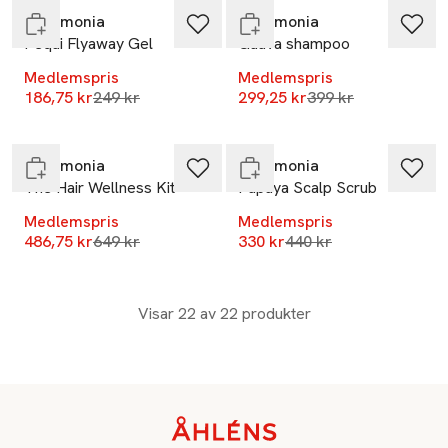
Ceremonia
Ceremonia
Pequi Flyaway Gel
Guava shampoo
Medlemspris
Medlemspris
-25%
-25%
Lägsta pris 30 dagar
Lägsta pris 30 dag
186,75 kr
249 kr
299,25 kr
399 kr
Endast i varuhus
Endast i varuhus
Ceremonia
Ceremonia
The Hair Wellness Kit
Papaya Scalp Scrub
Medlemspris
Medlemspris
Lägsta pris 30 dagar
Lägsta pris 30 dagar
486,75 kr
649 kr
330 kr
440 kr
Visar 22 av 22 produkter
Sidfot