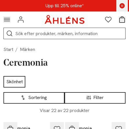
Hoppa till navigationsmenyn
Hoppa till innehåll
Hoppa till sidfot
Kod: AUG25 - Shoppa nu
Upp till 25% online*
Logga in
Favoriter
Var
Sök
Start
/
Märken
Ceremonia
Hoppa till produktsidan
Skönhet
Hoppa till produktsidan
Lista över produkter
Sortering
Filter
Visar 22 av 22 produkter
-25%
-25%
Ceremonia
Ceremonia