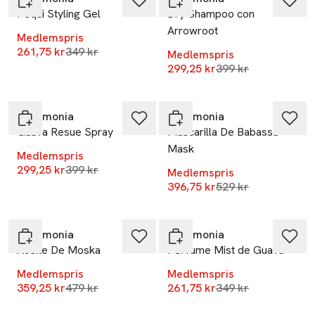
Pequi Styling Gel
Dry Shampoo con
Arrowroot
Medlemspris
Lägsta pris 30 dagar
261,75 kr
349 kr
Medlemspris
Lägsta pris 30 dag
299,25 kr
399 kr
-25%
-25%
Ceremonia
Ceremonia
Guava Resue Spray
Mascarilla De Babassu
Mask
Medlemspris
Lägsta pris 30 dagar
299,25 kr
399 kr
Medlemspris
Lägsta pris 30 dag
396,75 kr
529 kr
-25%
-25%
Ceremonia
Ceremonia
Aceite De Moska
Perfume Mist de Guava
Medlemspris
Medlemspris
Lägsta pris 30 dagar
Lägsta pris 30 dag
359,25 kr
479 kr
261,75 kr
349 kr
-25%
-25%