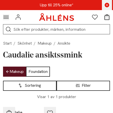
Hoppa till navigationsmenyn
Hoppa till innehåll
Hoppa till sidfot
Kod: AUG25 - Shoppa nu
Upp till 25% online*
Logga in
Favoriter
Var
Sök
Start
/
Skönhet
/
Makeup
/
Ansikte
Caudalie ansiktssmink
Hoppa till produktsidan
Makeup
Foundation
Hoppa till produktsidan
Lista över produkter
Sortering
Filter
Visar 1 av 1 produkter
Caudalie