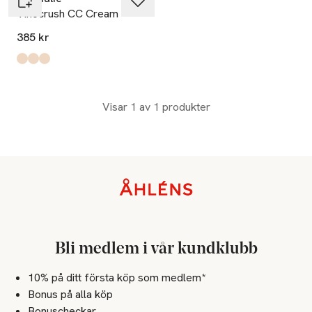
Vinocrush CC Cream
385 kr
Produkten finns i färgerna:
2
3
1
,
,
,
Visar 1 av 1 produkter
Sidfot
Bli medlem i vår kundklubb
10% på ditt första köp som medlem*
Bonus på alla köp
Bonuscheckar