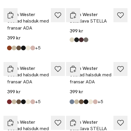
Carin Wester
Carin Wester
Stickad halsduk med
Balaklava STELLA
fransar ADA
399 kr
399 kr
Produkten finns i färgerna:
Off White
Black
Wine Red
Mole melange
,
,
,
,
till
+5
Produkten finns i färgerna:
Golden/Blue
White/Green
Brown Check
Black
Creme White
Soft Pink
,
,
,
,
,
,
Carin Wester
Carin Wester
Stickad halsduk med
Stickad halsduk med
fransar ADA
fransar ADA
399 kr
399 kr
till
till
+5
+5
Produkten finns i färgerna:
Plum/Pink
White/Green
Brown Check
Black
Creme White
Soft Pink
,
,
,
,
,
,
Produkten finns i färgerna:
Navy/Green
White/Green
Brown Check
Black
Creme White
Soft Pink
,
,
,
,
,
,
Carin Wester
Carin Wester
Stickad halsduk med
Balaklava STELLA