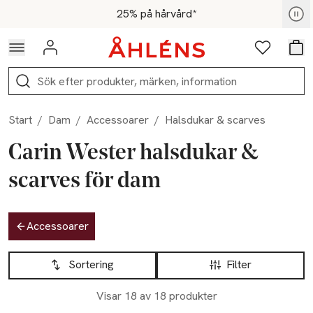
Hoppa till navigationsmenyn
Hoppa till innehåll
Hoppa till sidfot
För medlemmar - Shoppa nu
25% på hårvård*
Logga in
Favoriter
Var
Sök
Start
/
Dam
/
Accessoarer
/
Halsdukar & scarves
Carin Wester halsdukar &
scarves för dam
Hoppa till produktsidan
Accessoarer
Hoppa till produktsidan
Lista över produkter
Sortering
Filter
Visar 18 av 18 produkter
-50%
-50%