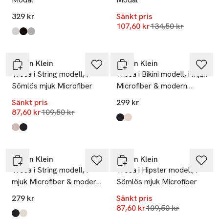
329 kr
Sänkt pris
Lägsta pris 30 dag
107,60 kr
134,50 kr
Produkten finns i färgerna:
White
Black
Grey Heather
,
,
,
-20%
Calvin Klein
Calvin Klein
Trosa i String modell, i
Trosa i Bikini modell, i mjuk
Sömlös mjuk Microfiber
Microfiber & modern
spets.
Sänkt pris
299 kr
Lägsta pris 30 dagar
87,60 kr
109,50 kr
Produkten finns i färgerna:
Black
Beechwood
,
,
Produkten finns i färgerna:
Cedar
Black
,
,
-20%
Calvin Klein
Calvin Klein
Trosa i String modell, i
Trosa i Hipster modell, i
mjuk Microfiber & modern
Sömlös mjuk Microfiber
spets.
279 kr
Sänkt pris
Lägsta pris 30 dagar
87,60 kr
109,50 kr
Produkten finns i färgerna:
Black
Beechwood
,
,