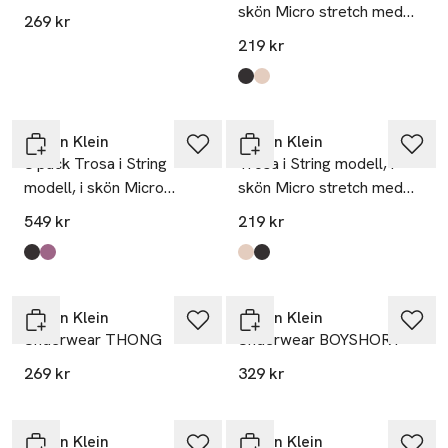
skön Micro stretch med
269 kr
vacker spetskant
219 kr
Produkten finns i färgerna:
Black
Cedar
,
,
Calvin Klein
Calvin Klein
3 pack Trosa i String
Trosa i String modell, i
modell, i skön Micro
skön Micro stretch med
stretch med vacker
vacker spetskant
549 kr
219 kr
spetskant.
Produkten finns i färgerna:
Black/Black/Black
Iron/ Crystal Blush/ Dusty Orchid
,
Produkten finns i färgerna:
Cedar
Black
,
,
,
Calvin Klein
Calvin Klein
Underwear THONG
Underwear BOYSHORT
269 kr
329 kr
Calvin Klein
Calvin Klein