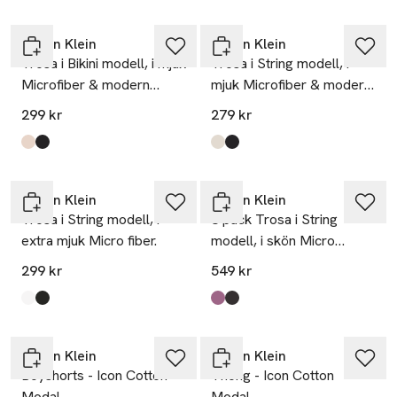
Calvin Klein
Calvin Klein
Trosa i Bikini modell, i mjuk
Trosa i String modell, i
Microfiber & modern
mjuk Microfiber & modern
spets.
spets.
299 kr
279 kr
Produkten finns i färgerna:
Beechwood
Black
,
,
Produkten finns i färgerna:
Beechwood
Black
,
,
Nyhet
Calvin Klein
Calvin Klein
Trosa i String modell, i
3 pack Trosa i String
extra mjuk Micro fiber.
modell, i skön Micro
stretch med vacker
299 kr
549 kr
spetskant.
Produkten finns i färgerna:
White
Black
,
,
Produkten finns i färgerna:
Iron/ Crystal Blush/ Dusty Orc
Black/Black/Black
,
-20%
Calvin Klein
Calvin Klein
Boyshorts - Icon Cotton
Thong - Icon Cotton
Modal
Modal