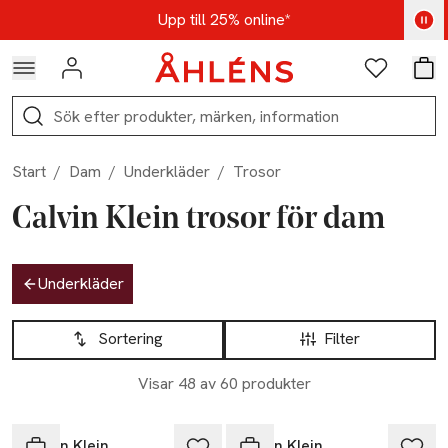
Hoppa till navigationsmenyn
Hoppa till innehåll
Hoppa till sidfot
Kod: AUG25 - Shoppa nu
Upp till 25% online*
Logga in
Favoriter
Var
Sök
Start
/
Dam
/
Underkläder
/
Trosor
Calvin Klein trosor för dam
Hoppa till produktsidan
Underkläder
Hoppa till produktsidan
Lista över produkter
Sortering
Filter
Visar 48 av 60 produkter
Calvin Klein
Calvin Klein