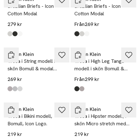
Brazilian Briefs - Icon
Brazilian Briefs - Icon
Cotton Modal
Cotton Modal
279 kr
Från
269 kr
Produkten finns i färgerna:
Grey Heather
Black
White
,
,
,
Produkten finns i färgerna:
Black
Grey Heather
White
,
,
,
Calvin Klein
Calvin Klein
Trosa i String modell i
Trosa i High Leg Tanga
skön Bomull & modal
modell i skön Bomull &
blandning
modal blandning
269 kr
Från
299 kr
Produkten finns i färgerna:
Black
Grey Heather
White
,
,
,
Produkten finns i färgerna:
Black
Grey Heather
,
,
Calvin Klein
Calvin Klein
Trosa i Bikini modell,
Trosa i Hipster modell, i
Bomull, Icon Logo.
skön Micro stretch med
vacker spetskant.
219 kr
219 kr