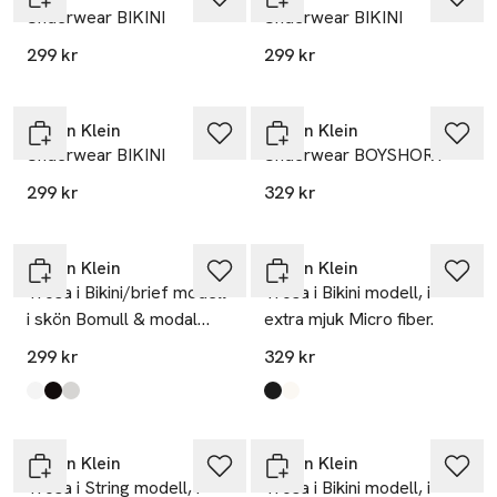
Underwear BIKINI
Underwear BIKINI
299 kr
299 kr
Calvin Klein
Calvin Klein
Underwear BIKINI
Underwear BOYSHORT
299 kr
329 kr
Calvin Klein
Calvin Klein
Trosa i Bikini/brief modell
Trosa i Bikini modell, i
i skön Bomull & modal
extra mjuk Micro fiber.
blandning
299 kr
329 kr
Produkten finns i färgerna:
White
Black
Grey Heather
,
,
,
Produkten finns i färgerna:
Black
White
,
,
Calvin Klein
Calvin Klein
Trosa i String modell, i
Trosa i Bikini modell, i