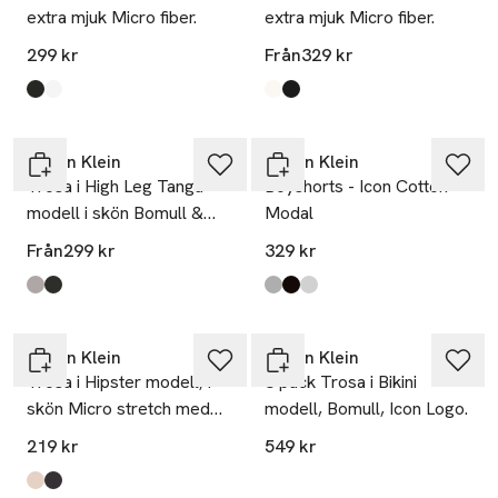
extra mjuk Micro fiber.
extra mjuk Micro fiber.
299 kr
Från
329 kr
Produkten finns i färgerna:
Black
White
,
,
Produkten finns i färgerna:
White
Black
,
,
Calvin Klein
Calvin Klein
Trosa i High Leg Tanga
Boyshorts - Icon Cotton
modell i skön Bomull &
Modal
modal blandning
Från
299 kr
329 kr
Produkten finns i färgerna:
Grey Heather
Black
,
,
Produkten finns i färgerna:
Grey Heather
Black
White
,
,
,
Calvin Klein
Calvin Klein
Trosa i Hipster modell, i
3 pack Trosa i Bikini
skön Micro stretch med
modell, Bomull, Icon Logo.
vacker spetskant.
219 kr
549 kr
Produkten finns i färgerna:
Cedar
Black
,
,