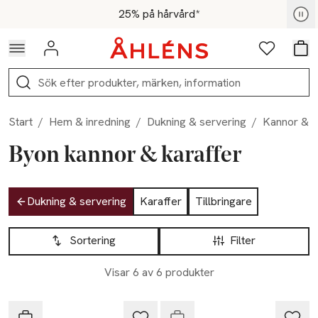
Hoppa till navigationsmenyn
Hoppa till innehåll
Hoppa till sidfot
För medlemmar - Shoppa nu
25% på hårvård*
Logga in
Favoriter
Var
Sök
Start
/
Hem & inredning
/
Dukning & servering
/
Kannor & k
Byon kannor & karaffer
Hoppa till produktsidan
Dukning & servering
Karaffer
Tillbringare
Hoppa till produktsidan
Lista över produkter
Sortering
Filter
Visar 6 av 6 produkter
Endast i varuhus
Byon
Byon