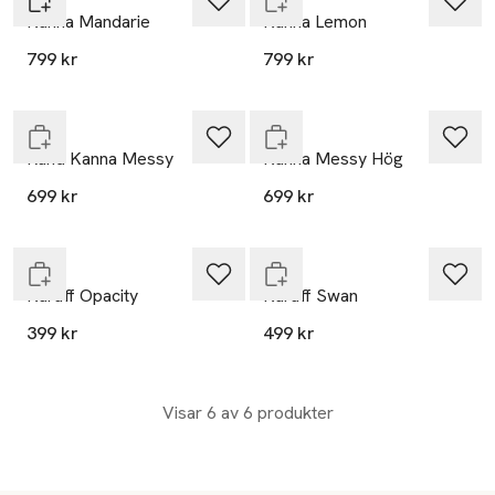
Kanna Mandarie
Kanna Lemon
799 kr
799 kr
Endast i varuhus
Endast i varuhus
Byon
Byon
Rund Kanna Messy
Kanna Messy Hög
699 kr
699 kr
Endast i varuhus
Slut i lager
Byon
Byon
Karaff Opacity
Karaff Swan
399 kr
499 kr
Visar 6 av 6 produkter