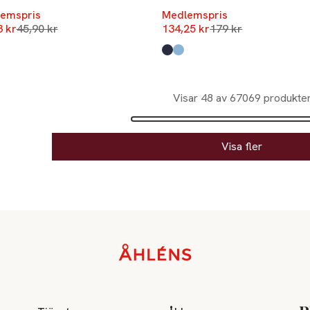
emspris
Medlemspris
Lägsta pris 30 dagar
Lägsta pris 30 daga
3 kr
45,90 kr
134,25 kr
179 kr
Produkten finns i färgerna:
Blue
Wine
,
,
Visar 48 av 67069 produkte
Visa fler