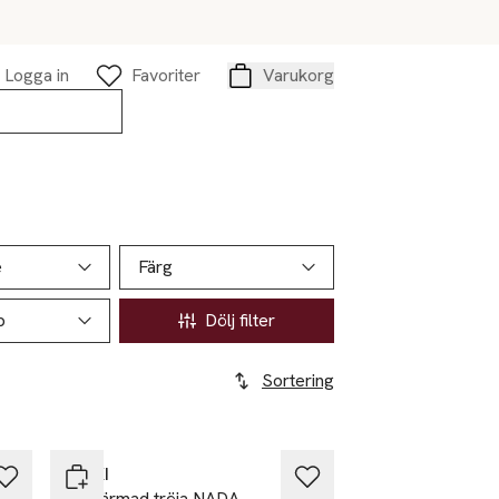
Logga in
Favoriter
Varukorg
Varukorg
e
Färg
p
Dölj filter
Sortering
-34%
Nyhet
RIKIKI
Långärmad tröja NADA