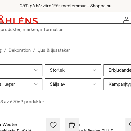
25% på hårvård*
För medlemmar - Shoppa nu
g
/
Dekoration
/
Ljus & ljusstakar
ill produktsidan
ver produkter
Storlek
Erbjudand
s i lager
Säljs av
Kampanjty
48 av 67069 produkter
%
-40%
n Wester
Wera
sskjorta FLAVIA
Ärmlös klänning JUNE