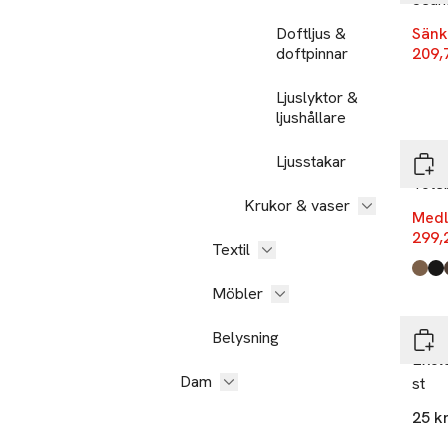
Doftljus &
Sänk
doftpinnar
209,
Ljuslyktor &
ljushållare
-25
Ljusstakar
Å W
Tote
Krukor & vaser
Medl
299,
Textil
Produ
Beig
Blac
Brow
Möbler
Ta 2
Belysning
Åhlé
Ekolo
Dam
st
25 k