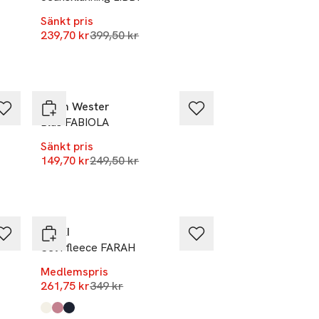
Sänkt pris
Lägsta pris 30 dagar
239,70 kr
399,50 kr
r
-40%
Carin Wester
Blus FABIOLA
Sänkt pris
r
Lägsta pris 30 dagar
149,70 kr
249,50 kr
-25%
RIKIKI
Set i fleece FARAH
Medlemspris
Lägsta pris 30 dagar
261,75 kr
349 kr
Produkten finns i färgerna:
Berry
Heart
Bear
,
,
,