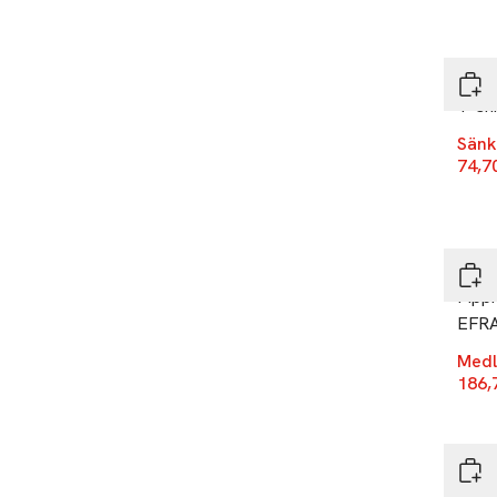
-40
Cari
T-sh
Sänk
74,7
-25
PIPPI
Pippi
EFR
Medl
186,
-30
Åhlé
Floc