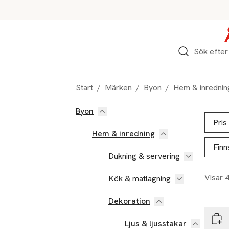
Hoppa till produktnavigation
Hoppa till innehåll
Hoppa till sidfot
Sök
Start
/
Märken
/
Byon
/
Hem & inrednin
Byon
Hoppa till produktsidan
Hoppa t
Lista ö
Pris
Hem & inredning
Finn
Dukning & servering
Visar 
Kök & matlagning
-40
Dekoration
Cari
Ljus & ljusstakar
Jean