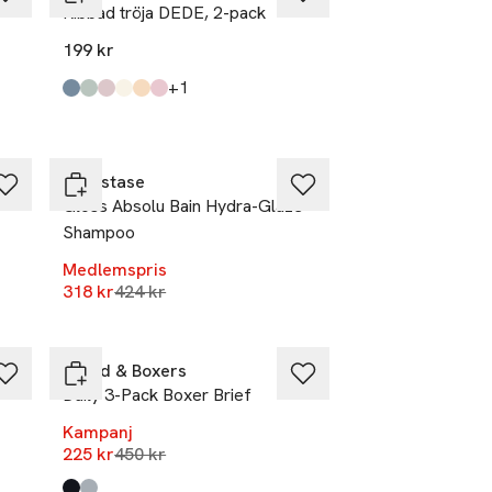
Ribbad tröja DEDE, 2-pack
199 kr
r
till
+1
Produkten finns i färgerna:
Stripe
Green
Dusty Pink
Grey Melange
Bear
Hearts
,
,
,
,
,
,
-25%
Kérastase
Gloss Absolu Bain Hydra-Glaze
Shampoo
r
Medlemspris
Lägsta pris 30 dagar
318 kr
424 kr
-50%
Bread & Boxers
Daily 3-Pack Boxer Brief
Kampanj
Lägsta pris 30 dagar
225 kr
450 kr