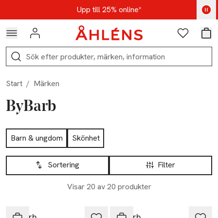
Hoppa till navigationsmenyn
Hoppa till innehåll
Hoppa till sidfot
Kod: AUG25 - Shoppa nu
Upp till 25% online*
Logga in
Favoriter
Var
Sök
Start
/
Märken
ByBarb
Hoppa till produktsidan
Barn & ungdom
Skönhet
Hoppa till produktsidan
Lista över produkter
Sortering
Filter
Visar 20 av 20 produkter
-25%
-25%
ByBarb
ByBarb