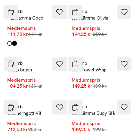
ByBarb
ByBarb
Hårklämma Coco
Hårklämma Olivia
Medlemspris
Medlemspris
Lägsta pris 30 dagar
Lägsta pris 30 dag
111,75 kr
149 kr
194,25 kr
259 kr
Produkten finns i färgerna:
Vit
Svart
,
,
-25%
-25%
ByBarb
ByBarb
Scalp brush
Hair Towel Wrap
Medlemspris
Medlemspris
Lägsta pris 30 dagar
Lägsta pris 30 dag
104,25 kr
139 kr
149,25 kr
199 kr
-25%
-25%
ByBarb
ByBarb
Sidenörngott Vit
Hårklämma Judy Blå
Medlemspris
Medlemspris
-25%
Lägsta pris 30 dagar
Lägsta pris 30 dag
712,50 kr
950 kr
149,25 kr
199 kr