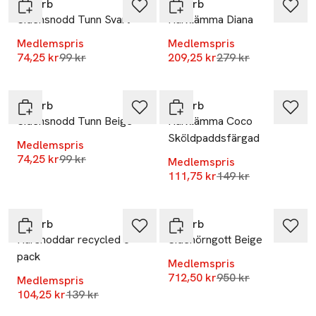
ByBarb
ByBarb
Sidensnodd Tunn Svart
Hårklämma Diana
Medlemspris
Medlemspris
Lägsta pris 30 dagar
Lägsta pris 30 dag
74,25 kr
99 kr
209,25 kr
279 kr
-25%
-25%
ByBarb
ByBarb
Sidensnodd Tunn Beige
Hårklämma Coco
Sköldpaddsfärgad
Medlemspris
Lägsta pris 30 dagar
74,25 kr
99 kr
Medlemspris
Lägsta pris 30 dag
111,75 kr
149 kr
-25%
-25%
ByBarb
ByBarb
Hårsnoddar recycled 8-
Sidenörngott Beige
pack
Medlemspris
Lägsta pris 30 dag
712,50 kr
950 kr
Medlemspris
Lägsta pris 30 dagar
104,25 kr
139 kr
-25%
-25%