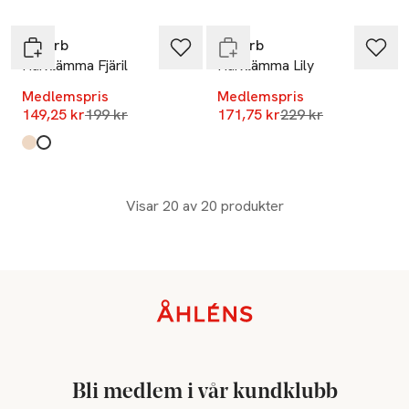
-25%
Endast i varuhus
ByBarb
ByBarb
Hårklämma Fjäril
Hårklämma Lily
Medlemspris
Medlemspris
Lägsta pris 30 dagar
Lägsta pris 30 dag
149,25 kr
199 kr
171,75 kr
229 kr
Produkten finns i färgerna:
Sköldpaddsfärgad
Vit
,
,
Visar 20 av 20 produkter
Sidfot
Bli medlem i vår kundklubb