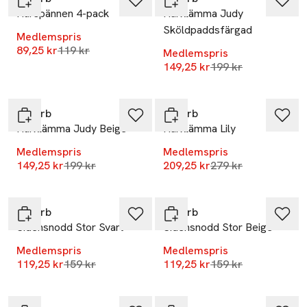
Hårspännen 4-pack
Hårklämma Judy
Sköldpaddsfärgad
Medlemspris
Lägsta pris 30 dagar
89,25 kr
119 kr
Medlemspris
Lägsta pris 30 dag
149,25 kr
199 kr
-25%
-25%
ByBarb
ByBarb
Hårklämma Judy Beige
Hårklämma Lily
Medlemspris
Medlemspris
Lägsta pris 30 dagar
Lägsta pris 30 dag
149,25 kr
199 kr
209,25 kr
279 kr
-25%
-25%
ByBarb
ByBarb
Sidensnodd Stor Svart
Sidensnodd Stor Beige
Medlemspris
Medlemspris
Lägsta pris 30 dagar
Lägsta pris 30 dag
119,25 kr
159 kr
119,25 kr
159 kr
-25%
-25%