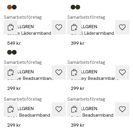
Produkten finns i färgerna:
brown
black
,
,
Produkten finns i färgerna:
black
brown
,
,
Samarbetsföretag
Samarbetsföretag
by BILLGREN
by BILLGREN
Ludde Läderarmband
Lionel Läderarmband
549 kr
399 kr
Produkten finns i färgerna:
brown
black
,
,
Samarbetsföretag
Samarbetsföretag
by BILLGREN
by BILLGREN
Bamse Beadsarmband
Bentley Beadsarmband
299 kr
299 kr
Samarbetsföretag
Samarbetsföretag
by BILLGREN
by BILLGREN
Boye Beadsarmband
Brian Beadsarmband
299 kr
399 kr