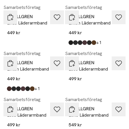
Samarbetsföretag
Samarbetsföretag
by BILLGREN
by BILLGREN
Linus Läderarmband
Linton Läderarmband
449 kr
449 kr
till
+1
Produkten finns i färgerna:
black/brown
black
black/grey
brown/blue
black/green
brown
,
,
,
,
,
,
Samarbetsföretag
Samarbetsföretag
by BILLGREN
by BILLGREN
Linton Läderarmband
Luca Läderarmband
449 kr
499 kr
till
+1
Produkten finns i färgerna:
brown/red
black
black/grey
brown/blue
black/green
brown
,
,
,
,
,
,
Samarbetsföretag
Samarbetsföretag
by BILLGREN
by BILLGREN
Luca Läderarmband
Loke Läderarmband
499 kr
549 kr