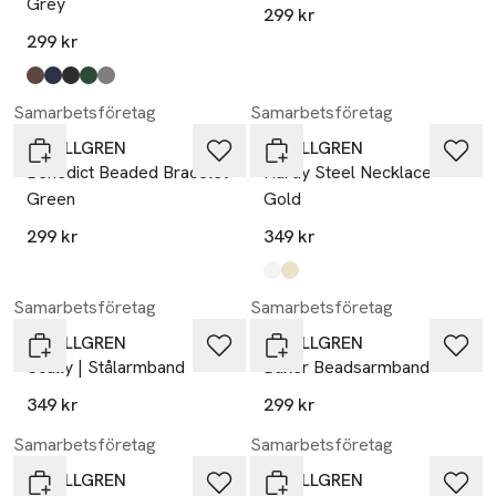
Grey
299 kr
299 kr
Produkten finns i färgerna:
brun
blå
svart
grön
grå
,
,
,
,
,
Samarbetsföretag
Samarbetsföretag
by BILLGREN
by BILLGREN
Benedict Beaded Bracelet
Hardy Steel Necklace
Green
Gold
299 kr
349 kr
Produkten finns i färgerna:
stål
guld
,
,
Samarbetsföretag
Samarbetsföretag
by BILLGREN
by BILLGREN
Scully | Stålarmband
Baker Beadsarmband
349 kr
299 kr
Samarbetsföretag
Samarbetsföretag
by BILLGREN
by BILLGREN