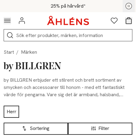
Hoppa till navigationsmenyn
Hoppa till innehåll
Hoppa till sidfot
För medlemmar - Shoppa nu
25% på hårvård*
Logga in
Favoriter
Var
Sök
Start
/
Märken
by BILLGREN
by BILLGREN erbjuder ett stilrent och brett sortiment av
smycken och accessoarer till honom - med ett fantastiskt
värde för pengarna. Vare sig det är armband, halsband,
ringar eller klockor är smyckena designade med omsorg och
Hoppa till produktsidan
en vision om att alla ska kunna variera sina accessoarer efter
Herr
humör, tillfälle och plats. Därför kan de bäras på såväl
Hoppa till produktsidan
Lista över produkter
formella tillställningar som avslappnade dagar tillsammans
Sortering
Filter
med nära och kära.