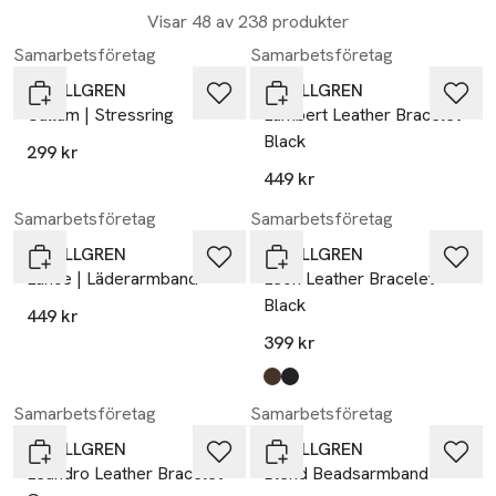
Visar 48 av 238 produkter
Samarbetsföretag
Samarbetsföretag
by BILLGREN
by BILLGREN
Callum | Stressring
Lambert Leather Bracelet
Black
299 kr
449 kr
Samarbetsföretag
Samarbetsföretag
by BILLGREN
by BILLGREN
Lance | Läderarmband
Leon Leather Bracelet
Black
449 kr
399 kr
Produkten finns i färgerna:
brun
svart
,
,
Samarbetsföretag
Samarbetsföretag
by BILLGREN
by BILLGREN
Leandro Leather Bracelet
Blend Beadsarmband