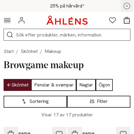
Hoppa till navigationsmenyn
Hoppa till innehåll
Hoppa till sidfot
För medlemmar - Shoppa nu
25% på hårvård*
Logga in
Favoriter
Var
Sök
Start
/
Skönhet
/
Makeup
Browgame makeup
Hoppa till produktsidan
Skönhet
Penslar & svampar
Naglar
Ögon
Hoppa till produktsidan
Lista över produkter
Sortering
Filter
Visar 17 av 17 produkter
Browgame
Browgame