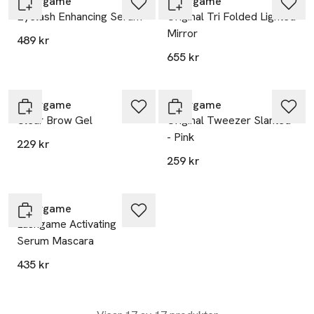
Browgame
Browgame
Eyelash Enhancing Serum
Original Tri Folded Lighted
Mirror
489 kr
655 kr
Browgame
Browgame
Clear Brow Gel
Original Tweezer Slanted
- Pink
229 kr
259 kr
Browgame
Lashgame Activating
Serum Mascara
435 kr