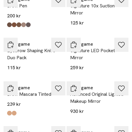
Brow Pen
Signature 10x Suction
Mirror
200 kr
125 kr
Produkten finns i färgerna:
Dark Brown
Auburn
Brunette
Blonde
Taupe
,
,
,
,
,
Browgame
Browgame
Eyebrow Shaping Knife -
Signature LED Pocket
Duo Pack
Mirror
115 kr
259 kr
Browgame
Browgame
Brow Mascara Tinted
Advanced Original Lighted
Makeup Mirror
239 kr
930 kr
Produkten finns i färgerna:
Deep Brown
Soft Brown
,
,