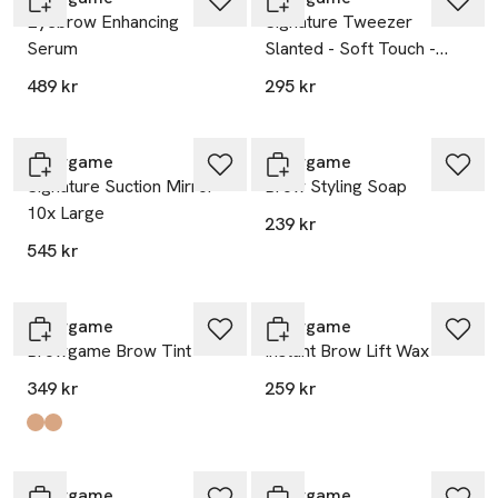
Eyebrow Enhancing
Signature Tweezer
Serum
Slanted - Soft Touch -
Blackout
489 kr
295 kr
Browgame
Browgame
Signature Suction Mirror
Brow Styling Soap
10x Large
239 kr
545 kr
Browgame
Browgame
Browgame Brow Tint
Instant Brow Lift Wax
349 kr
259 kr
Produkten finns i färgerna:
Dark Brown
Brown
,
,
Browgame
Browgame