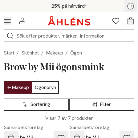
Hoppa till navigationsmenyn
Hoppa till innehåll
Hoppa till sidfot
För medlemmar - Shoppa nu
25% på hårvård*
Logga in
Favoriter
Var
Sök
Start
/
Skönhet
/
Makeup
/
Ögon
Brow by Mii ögonsmink
Hoppa till produktsidan
Makeup
Ögonbryn
Hoppa till produktsidan
Lista över produkter
Sortering
Filter
Visar 7 av 7 produkter
Samarbetsföretag
Samarbetsföretag
Brow by Mii
Brow by Mii