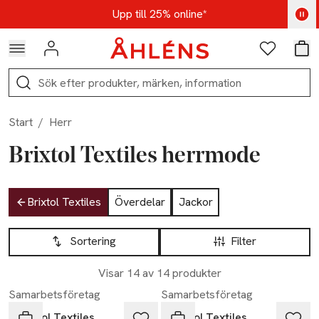
Hoppa till navigationsmenyn
Hoppa till innehåll
Hoppa till sidfot
Kod: AUG25 - Shoppa nu
Upp till 25% online*
Logga in
Favoriter
Var
Sök
Start
/
Herr
Brixtol Textiles herrmode
Hoppa till produktsidan
Brixtol Textiles
Överdelar
Jackor
Hoppa till produktsidan
Lista över produkter
Sortering
Filter
Visar 14 av 14 produkter
-17%
Samarbetsföretag
Samarbetsföretag
Brixtol Textiles
Brixtol Textiles