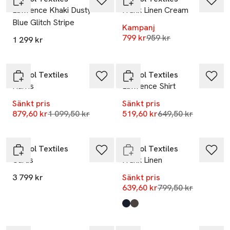
Lawrence Khaki Dusty
Frank Linen Cream
Blue Glitch Stripe
Kampanj
Lägsta pris 30 dagar
799 kr
959 kr
1 299 kr
-20%
-20%
Brixtol Textiles
Brixtol Textiles
Harris
Lawrence Shirt
Sänkt pris
Sänkt pris
-20%
Lägsta pris 30 dagar
Lägsta pris 30 dag
879,60 kr
1 099,50 kr
519,60 kr
649,50 kr
Endast i varuhus
Brixtol Textiles
Brixtol Textiles
Curtis
Frank Linen
3 799 kr
Sänkt pris
Lägsta pris 30 dag
639,60 kr
799,50 kr
-20%
-20%
Produkten finns i färgerna:
Dark Navy
Brown
,
,
Endast i varuhus
Endast i varuhus