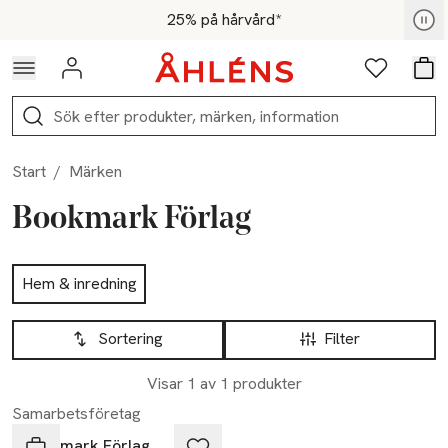
Hoppa till navigationsmenyn
Hoppa till innehåll
Hoppa till sidfot
För medlemmar - Shoppa nu
25% på hårvård*
Logga in
Favoriter
Var
Sök
Start
/
Märken
Bookmark Förlag
Hoppa till produktsidan
Hem & inredning
Hoppa till produktsidan
Lista över produkter
Sortering
Filter
Visar 1 av 1 produkter
Samarbetsföretag
Bookmark Förlag